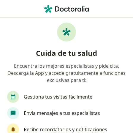
Men
Ginecólogo
Filtros
Seguro
Mapa
Ginecólogos
Cuida de tu salud
Encuentra los mejores especialistas y pide cita.
Elige la ciudad en la que buscas al especialista
Descarga la App y accede gratuitamente a funciones
Bogotá
Medellín
Cali
Barranquilla
exclusivas para ti:
Gestiona tus visitas fácilmente
Envía mensajes a tus especialistas
Recibe recordatorios y notificaciones