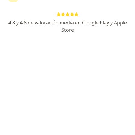
Dra. Jullieth Stephanny Moncada Garzon
4.8 y 4.8 de valoración media en Google Play y Apple
·
Ver más
Ginecólogo
Store
15 opiniones
Dirección 1
Dirección 2
En línea
Cra. 23 #124 87, Bogotá
•
Mapa
consulta privada oficina 701 consultorio 204
Consulta médica de fertilidad
desde $ 250.000
Este especialista no ofrece reserva de cita en línea en esta dirección.
Solicita una cita