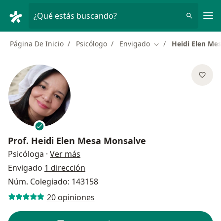
Men
¿Qué estás buscando?
Página De Inicio
Psicólogo
Envigado
Heidi Elen Me
Cambiar de ciudad
Prof.
Heidi Elen Mesa Monsalve
sobre las especializaciones
Psicóloga
·
Ver más
Envigado
1 dirección
Núm. Colegiado: 143158
20 opiniones