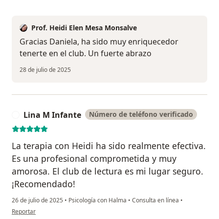
Prof. Heidi Elen Mesa Monsalve
Gracias Daniela, ha sido muy enriquecedor
tenerte en el club. Un fuerte abrazo
28 de julio de 2025
Lina M Infante
Número de teléfono verificado
L
La terapia con Heidi ha sido realmente efectiva.
Es una profesional comprometida y muy
amorosa. El club de lectura es mi lugar seguro.
¡Recomendado!
26 de julio de 2025
•
Psicología con Halma
•
Consulta en línea
•
en opinión del usuario Lina M Infante
Reportar