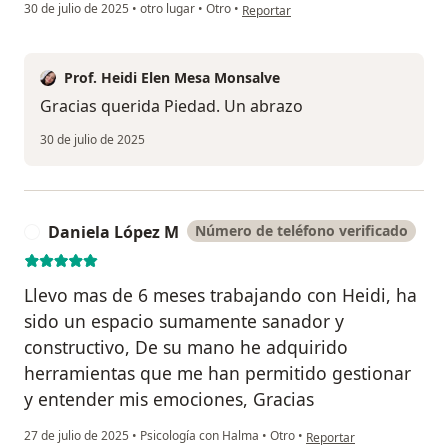
en opinión del usuario Piedad Laverd
30 de julio de 2025
•
otro lugar
•
Otro
•
Reportar
Prof. Heidi Elen Mesa Monsalve
Gracias querida Piedad. Un abrazo
30 de julio de 2025
Daniela López M
Número de teléfono verificado
D
Llevo mas de 6 meses trabajando con Heidi, ha
sido un espacio sumamente sanador y
constructivo, De su mano he adquirido
herramientas que me han permitido gestionar
y entender mis emociones, Gracias
en opinión del usuario D
27 de julio de 2025
•
Psicología con Halma
•
Otro
•
Reportar