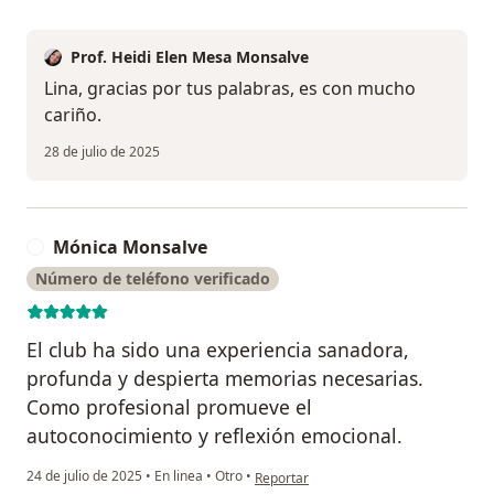
Prof. Heidi Elen Mesa Monsalve
Lina, gracias por tus palabras, es con mucho
cariño.
28 de julio de 2025
Mónica Monsalve
M
Número de teléfono verificado
El club ha sido una experiencia sanadora,
profunda y despierta memorias necesarias.
Como profesional promueve el
autoconocimiento y reflexión emocional.
en opinión del usuario Mónica Monsal
24 de julio de 2025
•
En linea
•
Otro
•
Reportar