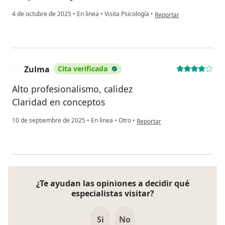
en opinión del usuario Yad
4 de octubre de 2025
•
En linea
•
Visita Psicología
•
Reportar
Zulma
Cita verificada
Z
Alto profesionalismo, calidez
Claridad en conceptos
en opinión del usuario Zulma
10 de septiembre de 2025
•
En linea
•
Otro
•
Reportar
¿Te ayudan las opiniones a decidir qué
especialistas visitar?
Si
No