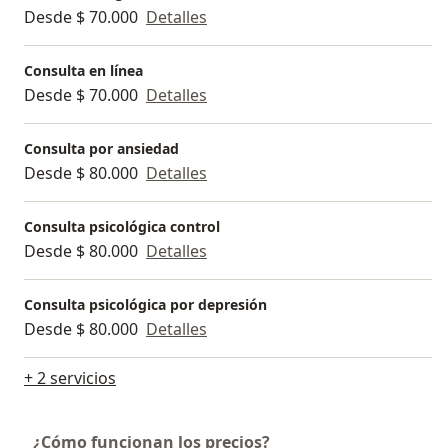
Desde $ 70.000
Detalles
Actualmente ofrezco terapia psicológica individual
virtual, tanto para adolescentes como para personas
Consulta en línea
adultas.
Desde $ 70.000
Detalles
Consulta por ansiedad
Desde $ 80.000
Detalles
Consulta psicológica control
Desde $ 80.000
Detalles
Consulta psicológica por depresión
Desde $ 80.000
Detalles
+ 2 servicios
¿Cómo funcionan los precios?