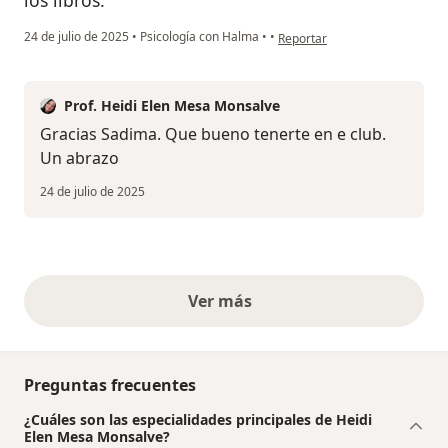
los libros.
en opinión del usuario Brevis
24 de julio de 2025
•
Psicología con Halma
•
•
Reportar
Prof. Heidi Elen Mesa Monsalve
Gracias Sadima. Que bueno tenerte en e club.
Un abrazo
24 de julio de 2025
Ver más
opiniones anteriores
Preguntas frecuentes
¿Cuáles son las especialidades principales de Heidi
Elen Mesa Monsalve?