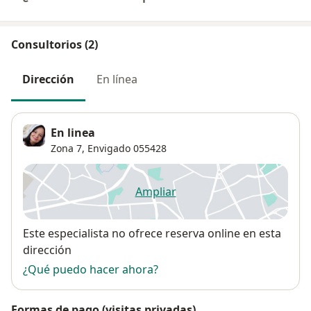
Consultorios (2)
Dirección
En línea
En linea
Zona 7
,
Envigado
055428
Ampliar
se abre en una nueva pestañ
Disponibilidad
Este especialista no ofrece reserva online en esta
dirección
¿Qué puedo hacer ahora?
Formas de pago (visitas privadas)