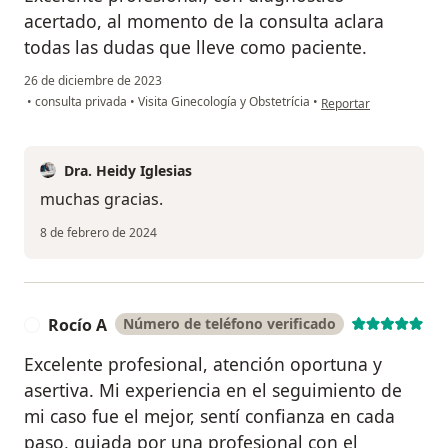
acertado, al momento de la consulta aclara
todas las dudas que lleve como paciente.
26 de diciembre de 2023
en opinión del usuario 
•
consulta privada
•
Visita Ginecología y Obstetrícia
•
Reportar
Dra. Heidy Iglesias
muchas gracias.
8 de febrero de 2024
Rocío A
Número de teléfono verificado
R
Excelente profesional, atención oportuna y
asertiva. Mi experiencia en el seguimiento de
mi caso fue el mejor, sentí confianza en cada
paso, guiada por una profesional con el