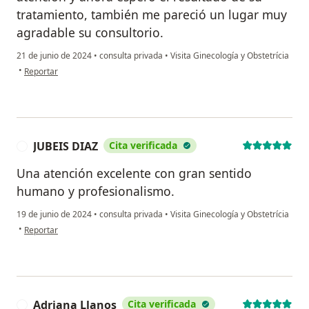
tratamiento, también me pareció un lugar muy
agradable su consultorio.
21 de junio de 2024
•
consulta privada
•
Visita Ginecología y Obstetrícia
en opinión del usuario Ingrid Schlegel
•
Reportar
JUBEIS DIAZ
Cita verificada
J
Una atención excelente con gran sentido
humano y profesionalismo.
19 de junio de 2024
•
consulta privada
•
Visita Ginecología y Obstetrícia
en opinión del usuario JUBEIS DIAZ
•
Reportar
Adriana Llanos
Cita verificada
A