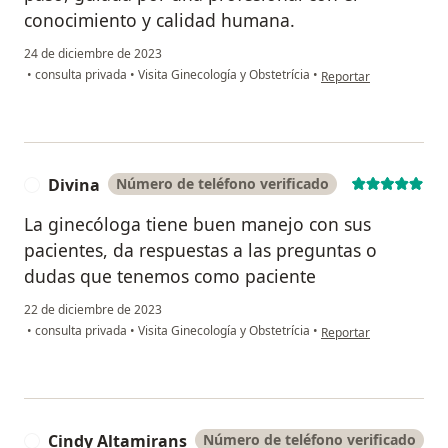
conocimiento y calidad humana.
24 de diciembre de 2023
en opinión del usuario
•
consulta privada
•
Visita Ginecología y Obstetrícia
•
Reportar
Divina
Número de teléfono verificado
D
La ginecóloga tiene buen manejo con sus
pacientes, da respuestas a las preguntas o
dudas que tenemos como paciente
22 de diciembre de 2023
en opinión del usuario 
•
consulta privada
•
Visita Ginecología y Obstetrícia
•
Reportar
Cindy Altamirans
Número de teléfono verificado
C