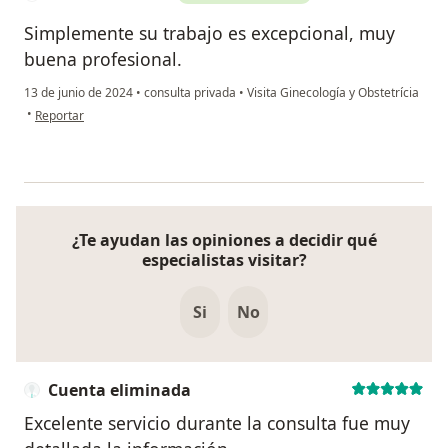
Simplemente su trabajo es excepcional, muy
buena profesional.
13 de junio de 2024
•
consulta privada
•
Visita Ginecología y Obstetrícia
en opinión del usuario Adriana Llanos
•
Reportar
¿Te ayudan las opiniones a decidir qué
especialistas visitar?
Si
No
Cuenta eliminada
Excelente servicio durante la consulta fue muy