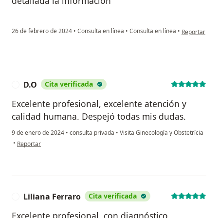
detallada la información
en opinión de
26 de febrero de 2024
•
Consulta en línea
•
Consulta en línea
•
Reportar
D.O
Cita verificada
D
Excelente profesional, excelente atención y
calidad humana. Despejó todas mis dudas.
9 de enero de 2024
•
consulta privada
•
Visita Ginecología y Obstetrícia
en opinión del usuario D.O
•
Reportar
Liliana Ferraro
Cita verificada
L
Excelente profesional, con diagnóstico