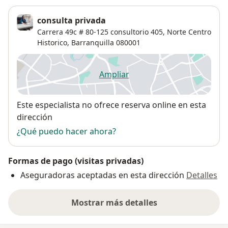
consulta privada
Carrera 49c # 80-125 consultorio 405,
Norte Centro
Historico
,
Barranquilla
080001
Ampliar
se abre en una nueva pestañ
Disponibilidad
Este especialista no ofrece reserva online en esta
dirección
¿Qué puedo hacer ahora?
Formas de pago (visitas privadas)
Aseguradoras aceptadas en esta dirección
Detalles
Mostrar más detalles
sobre la dirección