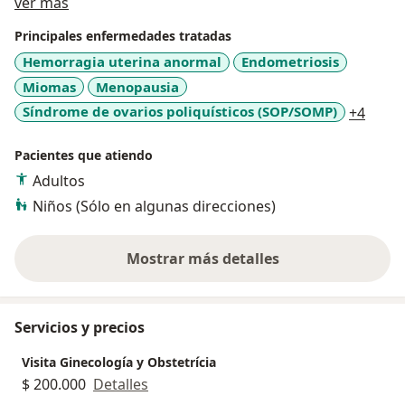
Acerca de mí
ver más
Principales enfermedades tratadas
Hemorragia uterina anormal
Endometriosis
Miomas
Menopausia
a11y_
Síndrome de ovarios poliquísticos (SOP/SOMP)
+4
Pacientes que atiendo
Adultos
Niños (Sólo en algunas direcciones)
Mostrar más detalles
sobre la experiencia
Servicios y precios
Visita Ginecología y Obstetrícia
$ 200.000
Detalles