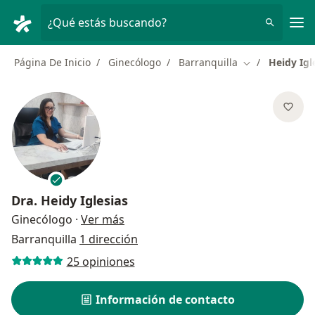
Men
¿Qué estás buscando?
Página De Inicio
Ginecólogo
Barranquilla
Heidy Igl
Cambiar de ci
Dra.
Heidy Iglesias
sobre las especializaciones
Ginecólogo
·
Ver más
Barranquilla
1 dirección
25 opiniones
Información de contacto