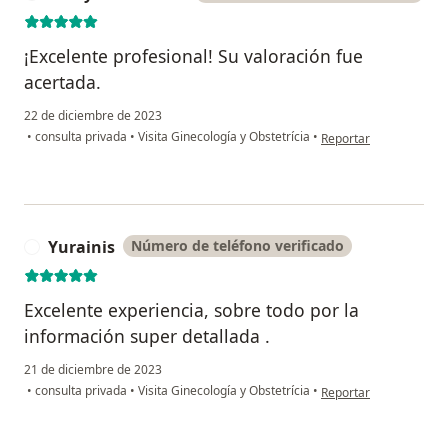
¡Excelente profesional! Su valoración fue
acertada.
22 de diciembre de 2023
en opinión del usuario
•
consulta privada
•
Visita Ginecología y Obstetrícia
•
Reportar
Yurainis
Número de teléfono verificado
Y
Excelente experiencia, sobre todo por la
información super detallada .
21 de diciembre de 2023
en opinión del usuario 
•
consulta privada
•
Visita Ginecología y Obstetrícia
•
Reportar