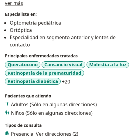
Acerca de mí
ver más
fabricados con los mejores diseños en Tecnología
Digital Venta de monturas en diferentes marcas y
Especialista en:
diseños con garantía de originalidad garantizada
Optometría pediátrica
Ortóptica
Especialidad en segmento anterior y lentes de
contacto
Principales enfermedades tratadas
Queratocono
Cansancio visual
Molestia a la luz
Retinopatía de la prematuridad
a11y_sr_more_diseases
Retinopatía diabética
+20
Pacientes que atiendo
Adultos (Sólo en algunas direcciones)
Niños (Sólo en algunas direcciones)
Tipos de consulta
Presencial
Ver direcciones (2)