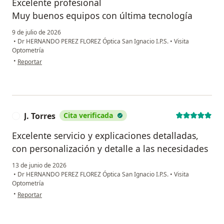
Excelente profesional
Muy buenos equipos con última tecnología
9 de julio de 2026
•
Dr HERNANDO PEREZ FLOREZ Óptica San Ignacio I.P.S.
•
Visita
Optometría
en opinión del usuario Gloria lozano
•
Reportar
J. Torres
Cita verificada
J
Excelente servicio y explicaciones detalladas,
con personalización y detalle a las necesidades
13 de junio de 2026
•
Dr HERNANDO PEREZ FLOREZ Óptica San Ignacio I.P.S.
•
Visita
Optometría
en opinión del usuario J. Torres
•
Reportar