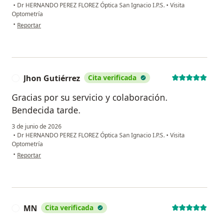
•
Dr HERNANDO PEREZ FLOREZ Óptica San Ignacio I.P.S.
•
Visita
Optometría
en opinión del usuario Diana
•
Reportar
Jhon Gutiérrez
Cita verificada
J
Gracias por su servicio y colaboración.
Bendecida tarde.
3 de junio de 2026
•
Dr HERNANDO PEREZ FLOREZ Óptica San Ignacio I.P.S.
•
Visita
Optometría
en opinión del usuario Jhon Gutiérrez
•
Reportar
MN
Cita verificada
M