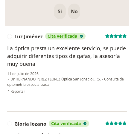
Si
No
Luz Jiménez
Cita verificada
L
La óptica presta un excelente servicio, se puede
adquirir diferentes tipos de gafas, la asesoría
muy buena
11 de julio de 2026
•
Dr HERNANDO PEREZ FLOREZ Óptica San Ignacio I.P.S.
•
Consulta de
optometría especializada
en opinión del usuario Luz Jiménez
•
Reportar
Gloria lozano
Cita verificada
G