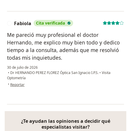
Fabiola
Cita verificada
F
Me pareció muy profesional el doctor
Hernando, me explico muy bien todo y dedico
tiempo a la consulta, además que me resolvió
todas mis inquietudes.
30 de julio de 2026
•
Dr HERNANDO PEREZ FLOREZ Óptica San Ignacio I.P.S.
•
Visita
Optometría
en opinión del usuario Fabiola
•
Reportar
¿Te ayudan las opiniones a decidir qué
especialistas visitar?