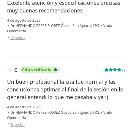
Excelente atención y especificaciones precisas
muy buenas recomendaciones
4 de agosto de 2026
•
Dr HERNANDO PEREZ FLOREZ Óptica San Ignacio I.P.S.
•
Visita
Optometría
en opinión del usuario Salomé paez
•
Reportar
C
Cita verificada
Un buen profesional la cita fue normal y las
conclusiones optimas al final de la sesión en lo
general entendí lo que me pasaba y ya :)
4 de agosto de 2026
•
Dr HERNANDO PEREZ FLOREZ Óptica San Ignacio I.P.S.
•
Visita
Optometría
en opinión del usuario C
•
Reportar