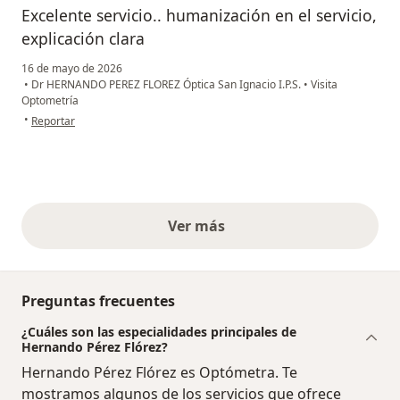
Excelente servicio.. humanización en el servicio,
explicación clara
16 de mayo de 2026
•
Dr HERNANDO PEREZ FLOREZ Óptica San Ignacio I.P.S.
•
Visita
Optometría
en opinión del usuario MN
•
Reportar
Ver más
opiniones anteriores
Preguntas frecuentes
¿Cuáles son las especialidades principales de
Hernando Pérez Flórez?
Hernando Pérez Flórez es Optómetra. Te
mostramos algunos de los servicios que ofrece