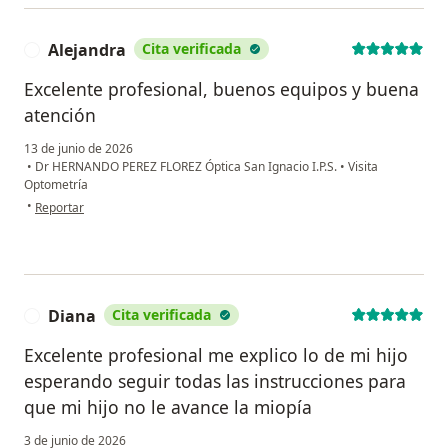
Alejandra
Cita verificada
A
Excelente profesional, buenos equipos y buena
atención
13 de junio de 2026
•
Dr HERNANDO PEREZ FLOREZ Óptica San Ignacio I.P.S.
•
Visita
Optometría
en opinión del usuario Alejandra
•
Reportar
Diana
Cita verificada
D
Excelente profesional me explico lo de mi hijo
esperando seguir todas las instrucciones para
que mi hijo no le avance la miopía
3 de junio de 2026