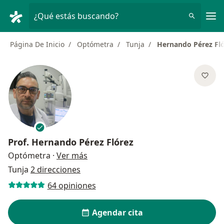
Men
¿Qué estás buscando?
Página De Inicio
Optómetra
Tunja
Hernando Pérez Fl
Prof.
Hernando Pérez Flórez
sobre las especializaciones
Optómetra
·
Ver más
Tunja
2 direcciones
64 opiniones
Agendar cita