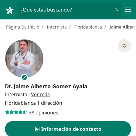
Men
¿Qué estás buscando?
Página De Inicio
Internista
Floridablanca
Jaime Alber
Dr.
Jaime Alberto Gomez Ayala
sobre las especializaciones
Internista
·
Ver más
Floridablanca
1 dirección
38 opiniones
Información de contacto