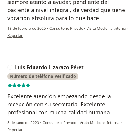
siempre atento a ayudar, pendiente del
paciente a nivel integral, de verdad que tiene
vocación absoluta para lo que hace.
18 de febrero de 2025
•
Consultorio Privado
•
Visita Medicina Interna
•
en opinión del usuario Diana Velandia
Reportar
Luis Eduardo Lizarazo Pérez
L
Número de teléfono verificado
Excelente atención empezando desde la
recepción con su secretaria. Excelente
profesional con mucha calidad humana
5 de junio de 2023
•
Consultorio Privado
•
Visita Medicina Interna
•
en opinión del usuario Luis Eduardo Lizarazo Pérez
Reportar