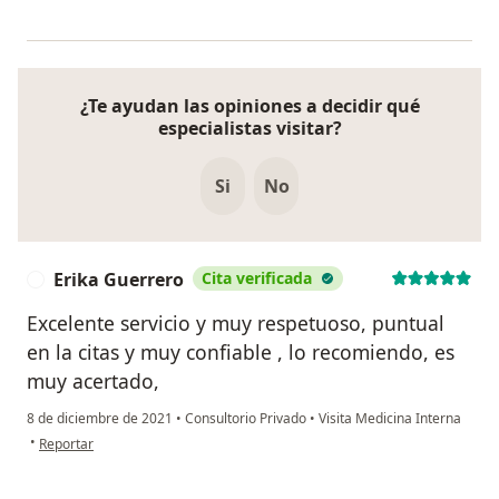
¿Te ayudan las opiniones a decidir qué
especialistas visitar?
Si
No
Erika Guerrero
Cita verificada
E
Excelente servicio y muy respetuoso, puntual
en la citas y muy confiable , lo recomiendo, es
muy acertado,
8 de diciembre de 2021
•
Consultorio Privado
•
Visita Medicina Interna
en opinión del usuario Erika Guerrero
•
Reportar