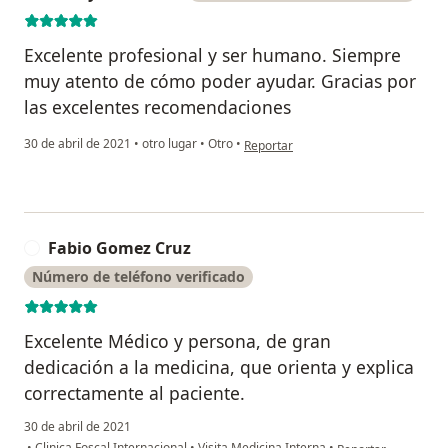
Excelente profesional y ser humano. Siempre
muy atento de cómo poder ayudar. Gracias por
las excelentes recomendaciones
en opinión del usuario Yenny Contre
30 de abril de 2021
•
otro lugar
•
Otro
•
Reportar
Fabio Gomez Cruz
F
Número de teléfono verificado
Excelente Médico y persona, de gran
dedicación a la medicina, que orienta y explica
correctamente al paciente.
30 de abril de 2021
en opinión del usua
•
Clinica Foscal Internacional
•
Visita Medicina Interna
•