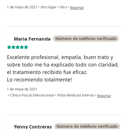
en opinión del usuario Sergio C
1 de mayo de 2021
•
otro lugar
•
Otro
•
Reportar
Maria Fernanda
Número de teléfono verificado
M
Excelente profesional, empatía, buen trato y
sobre todo me ha explicado todo con claridad,
el tratamiento recibido fue eficaz.
Lo recomiendo totalmente!
1 de mayo de 2021
en opinión del usua
•
Clinica Foscal Internacional
•
Visita Medicina Interna
•
Reportar
Yenny Contreras
Número de teléfono verificado
Y