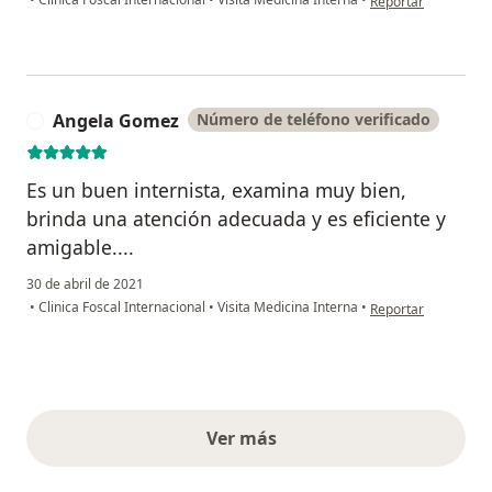
Reportar
Angela Gomez
Número de teléfono verificado
A
Es un buen internista, examina muy bien,
brinda una atención adecuada y es eficiente y
amigable....
30 de abril de 2021
en opinión del usu
•
Clinica Foscal Internacional
•
Visita Medicina Interna
•
Reportar
Ver más
opiniones anteriores