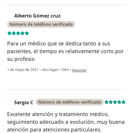
Alberto Gómez cruz
A
Número de teléfono verificado
Para un médico que se dedica tanto a sus
pacientes, el tiempo es relativamente corto.por
su profesio
en opinión del usuario Alberto Góme
1 de mayo de 2021
•
otro lugar
•
Otro
•
Reportar
Sergio C
Número de teléfono verificado
S
Excelente atención y tratamiento mėdico,
seguimiento adecuado a evolución, muy buena
atención para atenciones particulares.