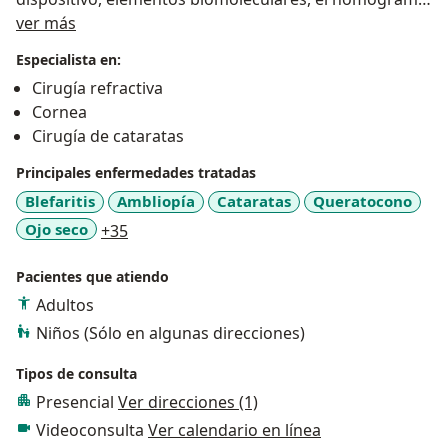
Acerca de mí
mas actualizado, para efectuar tratamientos efectivos,
ver más
guiados por mas de dos décadas de experiencia y ante
Especialista en:
todo, el cariño y respeto que nos merecen nuestros
Cirugía refractiva
pacientes.
Cornea
Cirugía de cataratas
Principales enfermedades tratadas
Blefaritis
Ambliopía
Cataratas
Queratocono
a11y_sr_more_diseases
Ojo seco
+35
Pacientes que atiendo
Adultos
Niños (Sólo en algunas direcciones)
Tipos de consulta
Presencial
Ver direcciones (1)
Videoconsulta
Ver calendario en línea