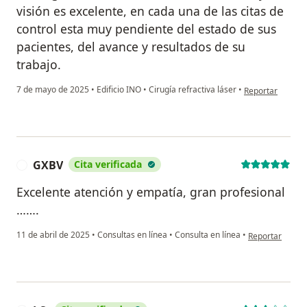
visión es excelente, en cada una de las citas de
control esta muy pendiente del estado de sus
pacientes, del avance y resultados de su
trabajo.
en opinión del 
7 de mayo de 2025
•
Edificio INO
•
Cirugía refractiva láser
•
Reportar
GXBV
Cita verificada
G
Excelente atención y empatía, gran profesional
…….
en opinión del
11 de abril de 2025
•
Consultas en línea
•
Consulta en línea
•
Reportar