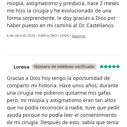
miopía, astigmatismo y presbicia, hace 2 meses
me hizo la cirugía y he evolucionado de una
forma sorprendente, le doy gracias a Dios por
haber puesto en mi camino al Dr. Castellanos.
en opinión del usuario JOSÉ CORTÉ
6 de abril de 2026
•
Edificio INO
•
LASIK
•
Reportar
Lorena
Número de teléfono verificado
L
Gracias a Dios hoy tengo la oportunidad de
compartir mi historia. Hace unos años, durante
una cirugía me pidieron quitarme mis gafas
pero, mi miopía y astigmatismo eran tan altos
que no podía reconocer a nadie, tuve que pedir
ayuda porque no podía leer el consentimiento
de mi cirugía. Después de esto, sabía que tenia