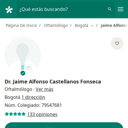
Men
¿Qué estás buscando?
Página De Inicio
Oftalmólogo
Bogotá
Jaime Alfonso
Cambiar de ciudad
Dr.
Jaime Alfonso Castellanos Fonseca
sobre las especializaciones
Oftalmólogo
·
Ver más
Bogotá
1 dirección
Núm. Colegiado: 79547681
133 opiniones