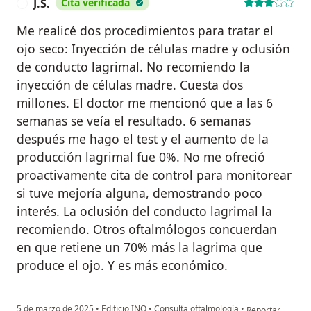
J.S.
Cita verificada
J
Me realicé dos procedimientos para tratar el
ojo seco: Inyección de células madre y oclusión
de conducto lagrimal. No recomiendo la
inyección de células madre. Cuesta dos
millones. El doctor me mencionó que a las 6
semanas se veía el resultado. 6 semanas
después me hago el test y el aumento de la
producción lagrimal fue 0%. No me ofreció
proactivamente cita de control para monitorear
si tuve mejoría alguna, demostrando poco
interés. La oclusión del conducto lagrimal la
recomiendo. Otros oftalmólogos concuerdan
en que retiene un 70% más la lagrima que
produce el ojo. Y es más económico.
en opinión del us
5 de marzo de 2025
•
Edificio INO
•
Consulta oftalmología
•
Reportar