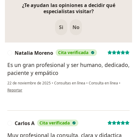
¿Te ayudan las opiniones a decidir qué
especialistas visitar?
Si
No
Natalia Moreno
Cita verificada
N
Es un gran profesional y ser humano, dedicado,
paciente y empático
22 de noviembre de 2025
•
Consultas en línea
•
Consulta en línea
•
en opinión del usuario Natalia Moreno
Reportar
Carlos A
Cita verificada
C
Muy profesional la consulta, clara y didactica