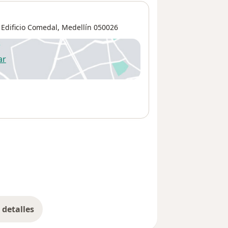
 Edificio Comedal,
Medellín
050026
ar
 abre en una nueva pestaña
detalles
bre la dirección