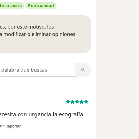
e la visita
Puntualidad
s, por este motivo, los
 modificar o eliminar opiniones.
 opiniones
opiniones
cesita con urgencia la ecografía
en opinión del usuario Yurianny
o
•
Reportar