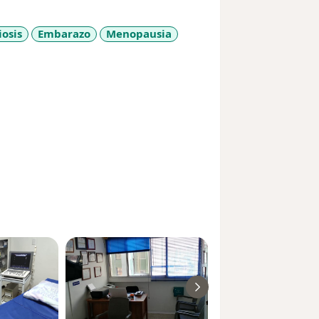
osis
Embarazo
Menopausia