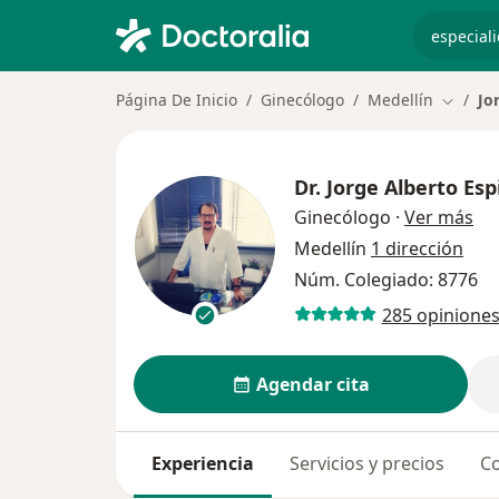
especiali
Página De Inicio
Ginecólogo
Medellín
Jo
Cambiar
Dr.
Jorge Alberto Es
sob
Ginecólogo
·
Ver más
Medellín
1 dirección
Núm. Colegiado: 8776
285 opinione
Agendar cita
Experiencia
Servicios y precios
Co