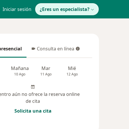
Iniciar sesión
¿Eres un especialista?
presencial
Consulta en línea
resencial
Consulta en línea
Mañana
Mar
Mié
Jue
Vie
10 Ago
11 Ago
12 Ago
13 Ago
14 Ag
entro aún no ofrece la reserva online
de cita
Solicita una cita