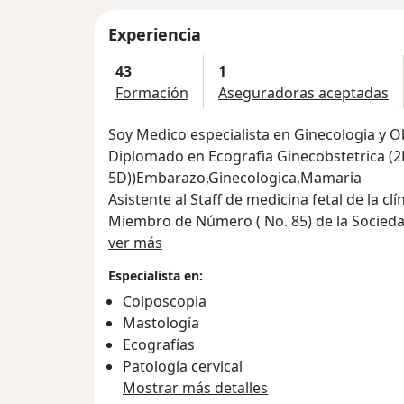
Experiencia
43
1
Formación
Aseguradoras aceptadas
Soy Medico especialista en Ginecologia y O
Diplomado en Ecografìa Ginecobstetrica (
5D))Embarazo,Ginecologica,Mamaria
Asistente al Staff de medicina fetal de la 
Miembro de Número ( No. 85) de la Sociedad Colombiana de Ultrasonografía
Acerca de mí
Médica SOCOUM, desde enero de 1991.
ver más
Miembro de Número (No. 19296) de ISUOG –International Society Ultrasound
Especialista en:
Obstretics&Gynecology.
Colposcopia
Miembro fundador de la Corporación “Antio
Mastología
ACREDITADO en Nivel Básico Dentro de el “
Ecografías
Mejoramiento de la Calidad en Ultrasonido
Patología cervical
Colombia”, Certificado por FECOPEN, Medel
Mostrar más detalles