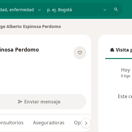
dad, enfermedad o nombre
p. ej. Bogotá
rge Alberto Espinosa Perdomo
 de ciudad
pinosa Perdomo
Visita 
Visita p
re las especializaciones
Hoy
9 Ago
s
Este c
Enviar mensaje
nsultorios
Aseguradoras
Opiniones (285)