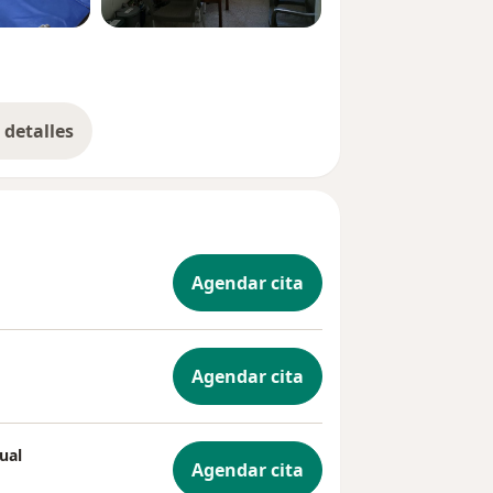
detalles
bre la experiencia
Agendar cita
Agendar cita
ual
Agendar cita