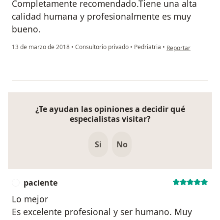
Completamente recomendado.Tiene una alta
calidad humana y profesionalmente es muy
bueno.
en opinión del usu
13 de marzo de 2018
•
Consultorio privado
•
Pedriatria
•
Reportar
¿Te ayudan las opiniones a decidir qué
especialistas visitar?
Si
No
paciente
P
Lo mejor
Es excelente profesional y ser humano. Muy