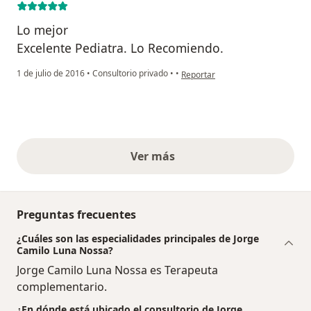
Lo mejor
Excelente Pediatra. Lo Recomiendo.
en opinión del usuario anónimo
1 de julio de 2016
•
Consultorio privado
•
•
Reportar
Ver más
opiniones anteriores
Preguntas frecuentes
¿Cuáles son las especialidades principales de Jorge
Camilo Luna Nossa?
Jorge Camilo Luna Nossa es Terapeuta
complementario.
¿En dónde está ubicado el consultorio de Jorge