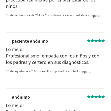
niños.
en opinión del
23 de septiembre de 2017
•
Consultorio privado
•
Pediatria
•
Reportar
paciente anónimo
P
Lo mejor
Profesionalismo, empatía con los niños y con
los padres y certero en sus diagnósticos.
en opinión del usuari
26 de agosto de 2016
•
Consultorio privado
•
control
•
Reportar
anónimo
A
Lo mejor