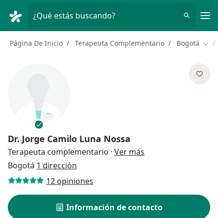
Men
¿Qué estás buscando?
Página De Inicio
Terapeuta Complementario
Bogotá
Camb
Dr.
Jorge Camilo Luna Nossa
sobre las especializ
Terapeuta complementario
·
Ver más
Bogotá
1 dirección
12 opiniones
Información de contacto