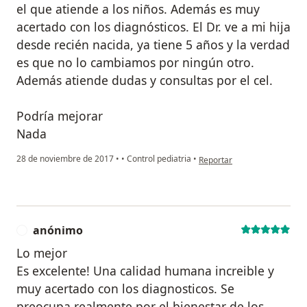
el que atiende a los niños. Además es muy
acertado con los diagnósticos. El Dr. ve a mi hija
desde recién nacida, ya tiene 5 años y la verdad
es que no lo cambiamos por ningún otro.
Además atiende dudas y consultas por el cel.
Podría mejorar
Nada
en opinión del usuario paci
28 de noviembre de 2017
•
•
Control pediatria
•
Reportar
anónimo
A
Lo mejor
Es excelente! Una calidad humana increible y
muy acertado con los diagnosticos. Se
preocupa realmente por el bienestar de los