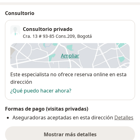
Consultorio
Consultorio privado
Cra. 13 # 93-85 Cons.209,
Bogotá
Ampliar
se abre en una nueva pestañ
Disponibilidad
Este especialista no ofrece reserva online en esta
dirección
¿Qué puedo hacer ahora?
Formas de pago (visitas privadas)
Aseguradoras aceptadas en esta dirección
Detalles
Mostrar más detalles
sobre la dirección