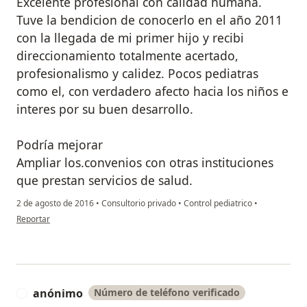
Excelente profesional con calidad humana.
Tuve la bendicion de conocerlo en el año 2011
con la llegada de mi primer hijo y recibi
direccionamiento totalmente acertado,
profesionalismo y calidez. Pocos pediatras
como el, con verdadero afecto hacia los niños e
interes por su buen desarrollo.
Podría mejorar
Ampliar los.convenios con otras instituciones
que prestan servicios de salud.
2 de agosto de 2016
•
Consultorio privado
•
Control pediatrico
•
en opinión del usuario anónimo
Reportar
anónimo
Número de teléfono verificado
A