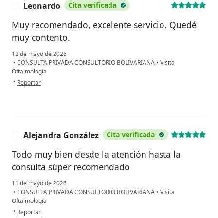
Leonardo
Cita verificada
L
Muy recomendado, excelente servicio. Quedé
muy contento.
12 de mayo de 2026
•
CONSULTA PRIVADA CONSULTORIO BOLIVARIANA
•
Visita
Oftalmología
en opinión del usuario Leonardo
•
Reportar
Alejandra González
Cita verificada
A
Todo muy bien desde la atención hasta la
consulta súper recomendado
11 de mayo de 2026
•
CONSULTA PRIVADA CONSULTORIO BOLIVARIANA
•
Visita
Oftalmología
en opinión del usuario Alejandra González
•
Reportar