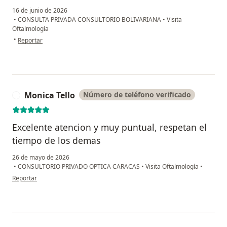
16 de junio de 2026
•
CONSULTA PRIVADA CONSULTORIO BOLIVARIANA
•
Visita
Oftalmología
en opinión del usuario Nidia amparo
•
Reportar
Monica Tello
Número de teléfono verificado
M
Excelente atencion y muy puntual, respetan el
tiempo de los demas
26 de mayo de 2026
•
CONSULTORIO PRIVADO OPTICA CARACAS
•
Visita Oftalmología
•
en opinión del usuario Monica Tello
Reportar