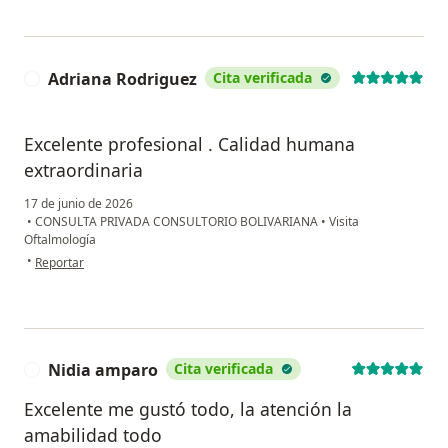
Adriana Rodriguez
Cita verificada
A
Excelente profesional . Calidad humana
extraordinaria
17 de junio de 2026
•
CONSULTA PRIVADA CONSULTORIO BOLIVARIANA
•
Visita
Oftalmología
en opinión del usuario Adriana Rodriguez
•
Reportar
Nidia amparo
Cita verificada
N
Excelente me gustó todo, la atención la
amabilidad todo