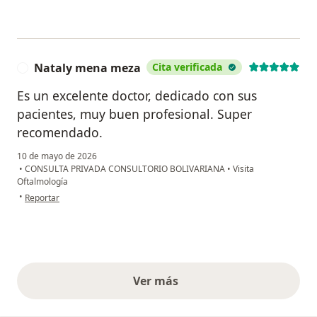
Nataly mena meza
Cita verificada
N
Es un excelente doctor, dedicado con sus
pacientes, muy buen profesional. Super
recomendado.
10 de mayo de 2026
•
CONSULTA PRIVADA CONSULTORIO BOLIVARIANA
•
Visita
Oftalmología
en opinión del usuario Nataly mena meza
•
Reportar
Ver más
opiniones anteriores