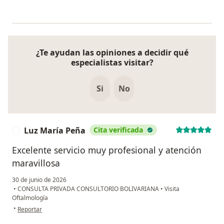
¿Te ayudan las opiniones a decidir qué
especialistas visitar?
Si
No
Luz María Peña
Cita verificada
L
Excelente servicio muy profesional y atención
maravillosa
30 de junio de 2026
•
CONSULTA PRIVADA CONSULTORIO BOLIVARIANA
•
Visita
Oftalmología
en opinión del usuario Luz María Peña
•
Reportar