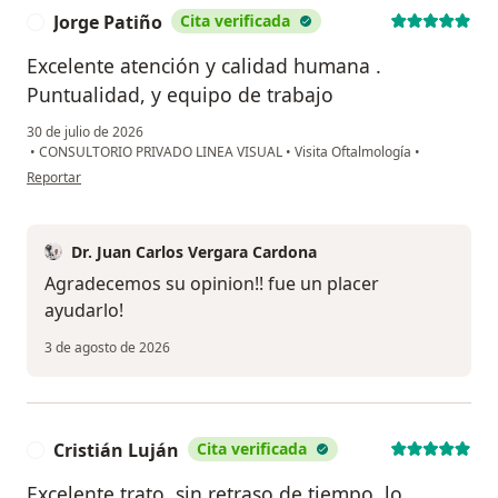
Jorge Patiño
Cita verificada
J
Excelente atención y calidad humana .
Puntualidad, y equipo de trabajo
30 de julio de 2026
•
CONSULTORIO PRIVADO LINEA VISUAL
•
Visita Oftalmología
•
en opinión del usuario Jorge Patiño
Reportar
Dr. Juan Carlos Vergara Cardona
Agradecemos su opinion!! fue un placer
ayudarlo!
3 de agosto de 2026
Cristián Luján
Cita verificada
C
Excelente trato, sin retraso de tiempo, lo