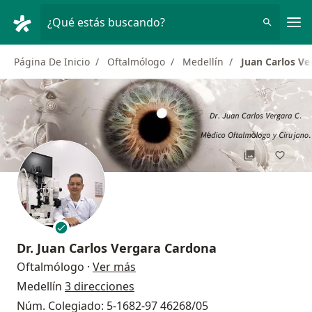
Men
¿Qué estás buscando?
Página De Inicio
Oftalmólogo
Medellín
Juan Carlos V
Dr.
Juan Carlos Vergara Cardona
sobre las especializaciones
Oftalmólogo
·
Ver más
Medellín
3 direcciones
Núm. Colegiado: 5-1682-97 46268/05