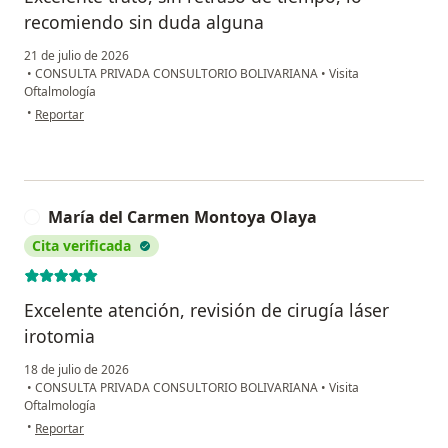
recomiendo sin duda alguna
21 de julio de 2026
•
CONSULTA PRIVADA CONSULTORIO BOLIVARIANA
•
Visita
Oftalmología
en opinión del usuario Cristián Luján
•
Reportar
María del Carmen Montoya Olaya
M
Cita verificada
Excelente atención, revisión de cirugía láser
irotomia
18 de julio de 2026
•
CONSULTA PRIVADA CONSULTORIO BOLIVARIANA
•
Visita
Oftalmología
en opinión del usuario María del Carmen Montoya Olaya
•
Reportar