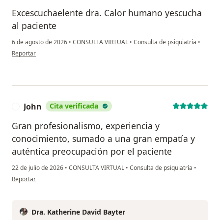
Excescuchaelente dra. Calor humano yescucha
al paciente
6 de agosto de 2026
•
CONSULTA VIRTUAL
•
Consulta de psiquiatría
•
en opinión del usuario Martha Pulido
Reportar
John
Cita verificada
J
Gran profesionalismo, experiencia y
conocimiento, sumado a una gran empatía y
auténtica preocupación por el paciente
22 de julio de 2026
•
CONSULTA VIRTUAL
•
Consulta de psiquiatría
•
en opinión del usuario John
Reportar
Dra. Katherine David Bayter