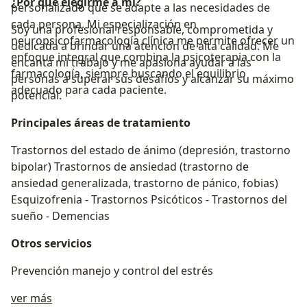
¿Por qué elegirme a mí?
personalizado que se adapte a las necesidades de
cada persona. Mi especialización en
Soy una profesional responsable, comprometida y
neuropsicofarmacología clínica me permite ofrecer un
dedicada a brindar una atención de alta calidad. Me
enfoque integral que combina la psicoterapia con la
encanta mi trabajo y me apasiona ayudar a las
farmacología, siempre buscando el equilibrio
personas a superar sus desafíos y alcanzar su máximo
adecuado para cada paciente.
potencial.
Principales áreas de tratamiento
Trastornos del estado de ánimo (depresión, trastorno
bipolar) Trastornos de ansiedad (trastorno de
ansiedad generalizada, trastorno de pánico, fobias)
Esquizofrenia - Trastornos Psicóticos - Trastornos del
sueño - Demencias
Otros servicios
Prevención manejo y control del estrés
Acerca de mí
ver más