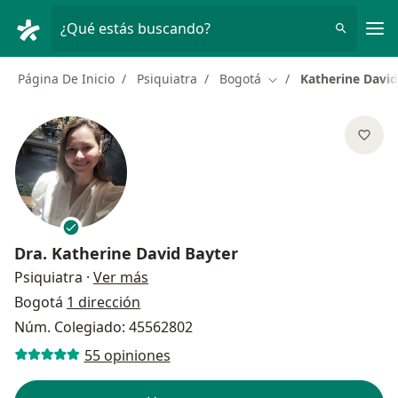
Men
¿Qué estás buscando?
Página De Inicio
Psiquiatra
Bogotá
Katherine David
Cambiar de ciudad
Dra.
Katherine David Bayter
sobre las especializaciones
Psiquiatra
·
Ver más
Bogotá
1 dirección
Núm. Colegiado: 45562802
55 opiniones