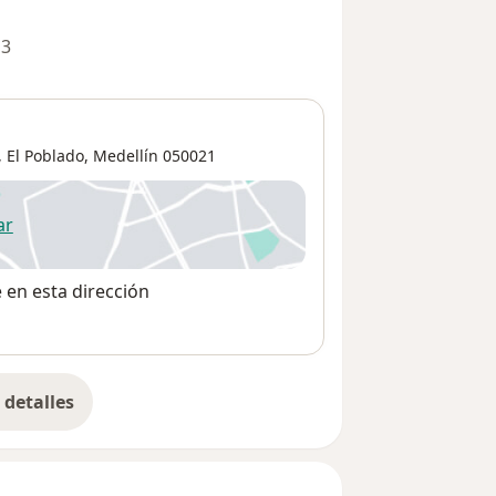
 3
,
El Poblado
,
Medellín
050021
ar
 abre en una nueva pestaña
e en esta dirección
detalles
bre la dirección