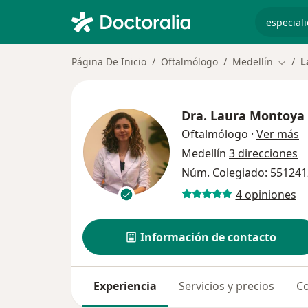
especiali
Página De Inicio
Oftalmólogo
Medellín
L
Cambi
Dra.
Laura Montoya
s
Oftalmólogo
·
Ver más
Medellín
3 direcciones
Núm. Colegiado: 551241
4 opiniones
Información de contacto
Experiencia
Servicios y precios
Co