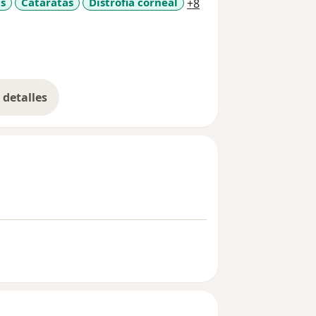
a11y_sr_more_diseas
is
Cataratas
Distrofia corneal
+8
detalles
bre la experiencia