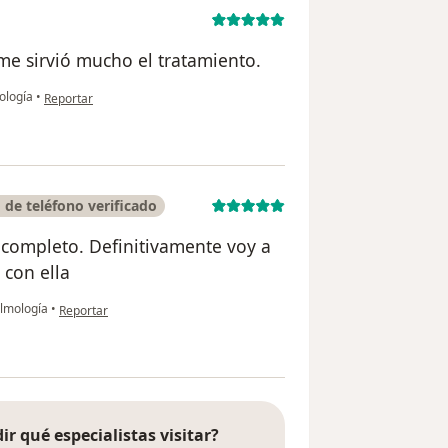
me sirvió mucho el tratamiento.
en opinión del usuario MJL
ología
•
Reportar
de teléfono verificado
 completo. Definitivamente voy a
 con ella
en opinión del usuario Ana clara Herrera Restrepo
almología
•
Reportar
ir qué especialistas visitar?