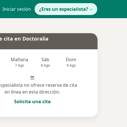
Iniciar sesión
¿Eres un especialista?
 cita en Doctoralia
Mañana
Sáb
Dom
Lun
Mar
7 Ago
8 Ago
9 Ago
10 Ago
11 Ag
especialista no ofrece reserva de cita
en línea en esta dirección.
Solicita una cita