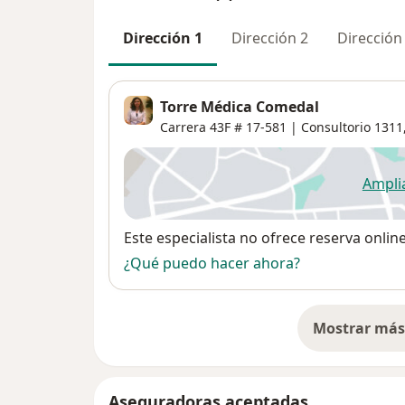
Dirección 1
Dirección 2
Dirección
Torre Médica Comedal
Carrera 43F # 17-581 | Consultorio 1311
Ampli
se
Disponibilidad
Este especialista no ofrece reserva onlin
¿Qué puedo hacer ahora?
Mostrar más 
so
Aseguradoras aceptadas