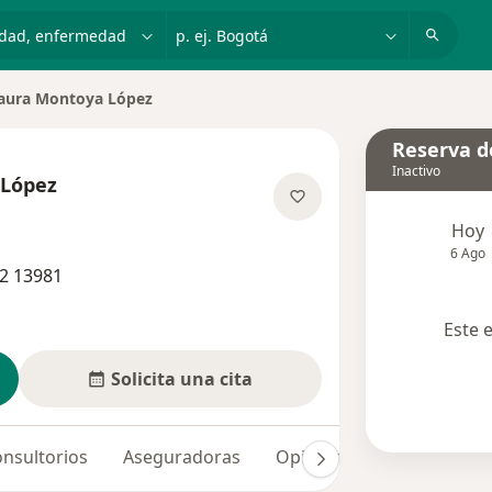
dad, enfermedad o nombre
p. ej. Bogotá
aura Montoya López
ar de ciudad
Reserva de
Inactivo
 López
obre las especializaciones
Hoy
6 Ago
2 13981
Este 
Solicita una cita
nsultorios
Aseguradoras
Opiniones (4)