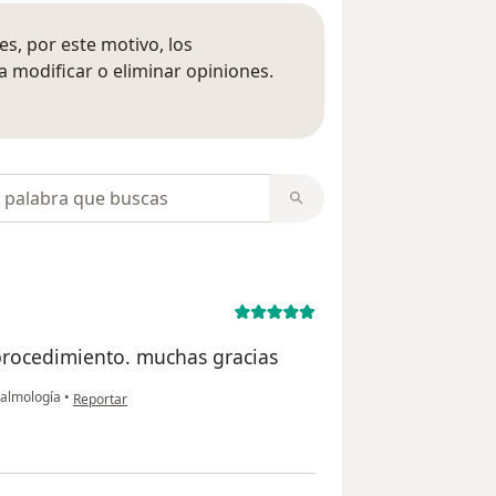
s, por este motivo, los
 modificar o eliminar opiniones.
 opiniones
opiniones
procedimiento. muchas gracias
en opinión del usuario NB
talmología
•
Reportar