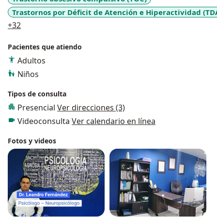
de personalidad. Neuropsicología clínica,
Trastornos por Déficit de Atención e Hiperactividad (TD
Neuropsicología Infantil.
a11y_sr_more_diseases
+32
Pacientes que atiendo
Adultos
Niños
Tipos de consulta
Presencial
Ver direcciones (3)
Videoconsulta
Ver calendario en línea
Fotos y videos