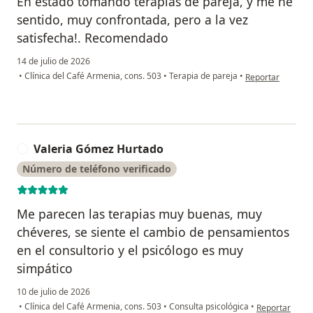
Eh estado tomando terapias de pareja, y me he
sentido, muy confrontada, pero a la vez
satisfecha!. Recomendado
14 de julio de 2026
en opinión del u
•
Clínica del Café Armenia, cons. 503
•
Terapia de pareja
•
Reportar
Valeria Gómez Hurtado
V
Número de teléfono verificado
Me parecen las terapias muy buenas, muy
chéveres, se siente el cambio de pensamientos
en el consultorio y el psicólogo es muy
simpático
10 de julio de 2026
en opinión del
•
Clínica del Café Armenia, cons. 503
•
Consulta psicológica
•
Reportar