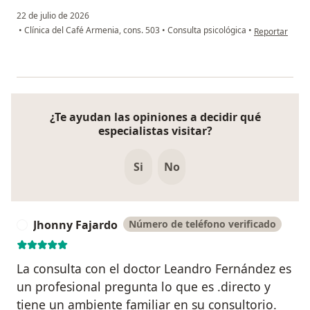
22 de julio de 2026
en opinión del
•
Clínica del Café Armenia, cons. 503
•
Consulta psicológica
•
Reportar
¿Te ayudan las opiniones a decidir qué
especialistas visitar?
Si
No
Jhonny Fajardo
Número de teléfono verificado
J
La consulta con el doctor Leandro Fernández es
un profesional pregunta lo que es .directo y
tiene un ambiente familiar en su consultorio.