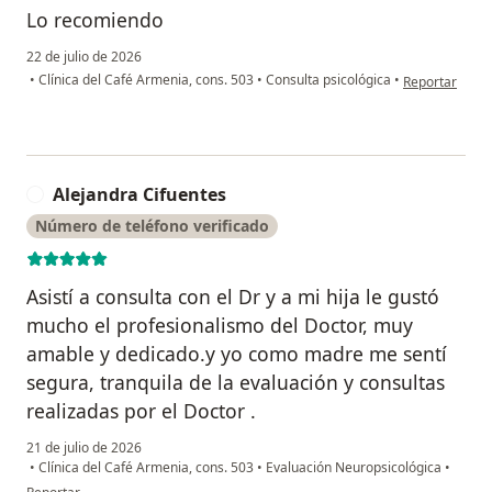
Lo recomiendo
22 de julio de 2026
en opinión del
•
Clínica del Café Armenia, cons. 503
•
Consulta psicológica
•
Reportar
Alejandra Cifuentes
A
Número de teléfono verificado
Asistí a consulta con el Dr y a mi hija le gustó
mucho el profesionalismo del Doctor, muy
amable y dedicado.y yo como madre me sentí
segura, tranquila de la evaluación y consultas
realizadas por el Doctor .
21 de julio de 2026
•
Clínica del Café Armenia, cons. 503
•
Evaluación Neuropsicológica
•
en opinión del usuario Alejandra Cifuentes