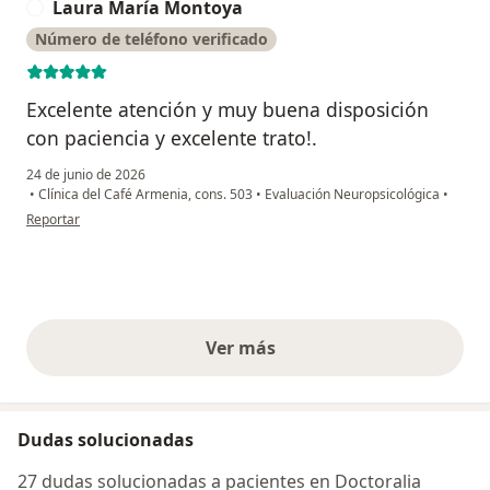
Laura María Montoya
L
Número de teléfono verificado
Excelente atención y muy buena disposición
con paciencia y excelente trato!.
24 de junio de 2026
•
Clínica del Café Armenia, cons. 503
•
Evaluación Neuropsicológica
•
en opinión del usuario Laura María Montoya
Reportar
Ver más
opiniones anteriores
Dudas solucionadas
27 dudas solucionadas a pacientes en Doctoralia