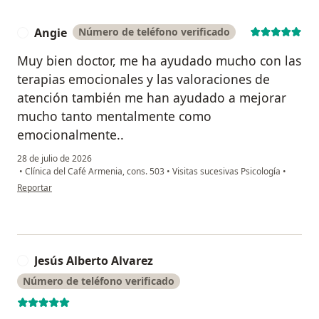
Angie
Número de teléfono verificado
A
Muy bien doctor, me ha ayudado mucho con las
terapias emocionales y las valoraciones de
atención también me han ayudado a mejorar
mucho tanto mentalmente como
emocionalmente..
28 de julio de 2026
•
Clínica del Café Armenia, cons. 503
•
Visitas sucesivas Psicología
•
en opinión del usuario Angie
Reportar
Jesús Alberto Alvarez
J
Número de teléfono verificado