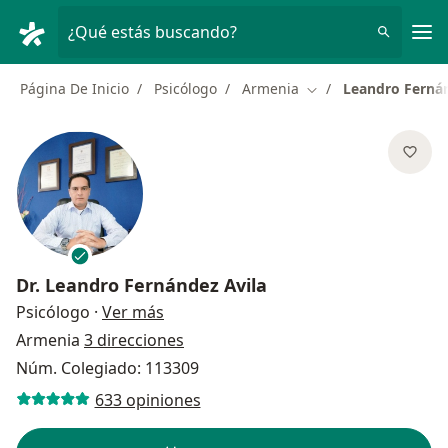
Men
¿Qué estás buscando?
Página De Inicio
Psicólogo
Armenia
Leandro Fernán
Cambiar de ciudad
Dr.
Leandro Fernández Avila
sobre las especializaciones
Psicólogo
·
Ver más
Armenia
3 direcciones
Núm. Colegiado: 113309
633 opiniones