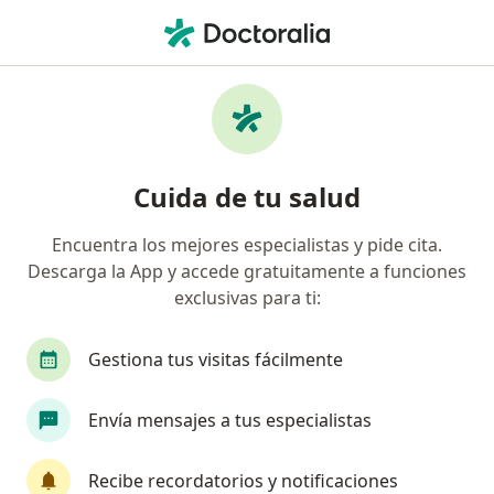
Men
Ludopatía Compulsiva • Medellín, Antioquia
Filtros
• 1
Seguro
Mapa
Especialistas en Ludopatía compulsiva en
Cuida de tu salud
Medellín
Encuentra los mejores especialistas y pide cita.
Descarga la App y accede gratuitamente a funciones
¿Qué especialidad estás buscando?
exclusivas para ti:
Psicólogo
Psiquiatra
Neuropsicólogo
Gestiona tus visitas fácilmente
Envía mensajes a tus especialistas
Recibe recordatorios y notificaciones