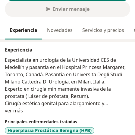
Enviar mensaje
Experiencia
Novedades
Servicios y precios
Experiencia
Especialista en urología de la Universidad CES de
Medellín y pasantía en el Hospital Princess Margaret,
Toronto, Canadá. Pasantía en Universita Degli Studi
Milano Cattedra Di Urologia, en Milan, Italia.
Experto en cirugía minimamente invasiva de la
prostata ( Láser de próstata, Rezum).
Cirugía estética genital para alargamiento y
Acerca de mí
engrosamiento de pene.
ver más
Cirugía Genital Avanzada (corrección de curvatura
Principales enfermedades tratadas
peneana, enfermedad de Peyronie, colocación de
Hiperplasia Prostática Benigna (HPB)
prótesis de pene).