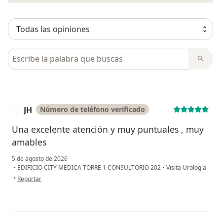
Busca en opiniones
JH
Número de teléfono verificado
J
Una excelente atención y muy puntuales , muy
amables
5 de agosto de 2026
•
EDIFICIO CITY MEDICA TORRE 1 CONSULTORIO 202
•
Visita Urología
en opinión del usuario JH
•
Reportar