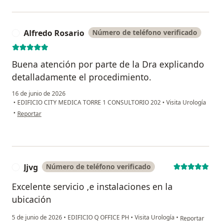
Alfredo Rosario
Número de teléfono verificado
A
Buena atención por parte de la Dra explicando
detalladamente el procedimiento.
16 de junio de 2026
•
EDIFICIO CITY MEDICA TORRE 1 CONSULTORIO 202
•
Visita Urología
en opinión del usuario Alfredo Rosario
•
Reportar
Jjvg
Número de teléfono verificado
J
Excelente servicio ,e instalaciones en la
ubicación
en opinión del 
5 de junio de 2026
•
EDIFICIO Q OFFICE PH
•
Visita Urología
•
Reportar