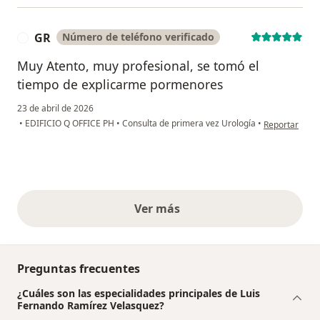
GR
Número de teléfono verificado
G
Muy Atento, muy profesional, se tomó el
tiempo de explicarme pormenores
23 de abril de 2026
en opinión del
•
EDIFICIO Q OFFICE PH
•
Consulta de primera vez Urología
•
Reportar
Ver más
opiniones anteriores
Preguntas frecuentes
¿Cuáles son las especialidades principales de Luis
Fernando Ramírez Velasquez?