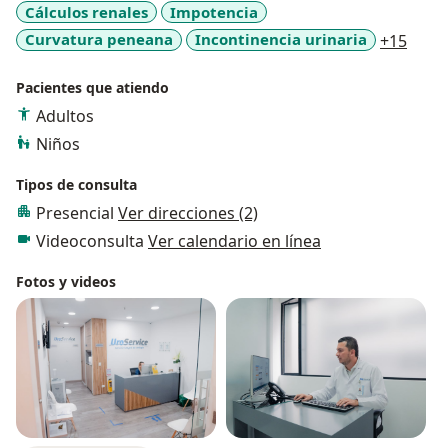
Cálculos renales
Impotencia
Laparoscopia Urológica.
Manejo de la incontinencia urinaria femenina y
a11y
Curvatura peneana
Incontinencia urinaria
+15
masculina (colocación de mallas y esfínter urinario
artificial).
Pacientes que atiendo
Endourología (cirugía de cálculos renales).
Adultos
Niños
Tipos de consulta
Presencial
Ver direcciones (2)
Videoconsulta
Ver calendario en línea
Fotos y videos