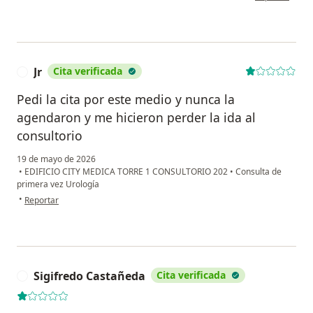
Jr
Cita verificada
J
Pedi la cita por este medio y nunca la
agendaron y me hicieron perder la ida al
consultorio
19 de mayo de 2026
•
EDIFICIO CITY MEDICA TORRE 1 CONSULTORIO 202
•
Consulta de
primera vez Urología
en opinión del usuario Jr
•
Reportar
Sigifredo Castañeda
Cita verificada
S