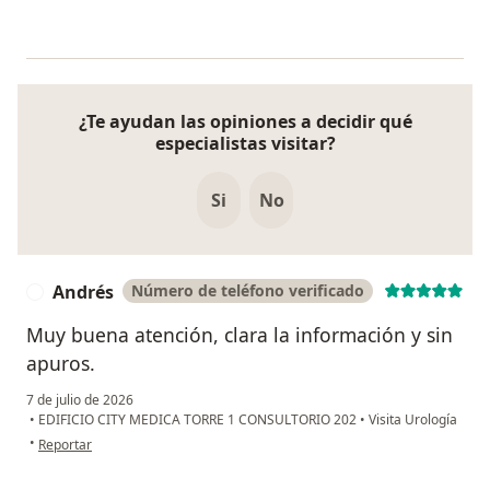
¿Te ayudan las opiniones a decidir qué
especialistas visitar?
Si
No
Andrés
Número de teléfono verificado
A
Muy buena atención, clara la información y sin
apuros.
7 de julio de 2026
•
EDIFICIO CITY MEDICA TORRE 1 CONSULTORIO 202
•
Visita Urología
en opinión del usuario Andrés
•
Reportar