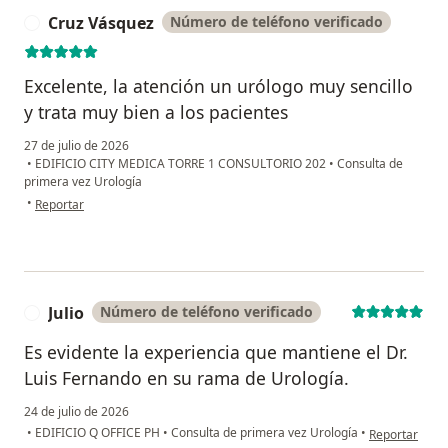
Cruz Vásquez
Número de teléfono verificado
C
Excelente, la atención un urólogo muy sencillo
y trata muy bien a los pacientes
27 de julio de 2026
•
EDIFICIO CITY MEDICA TORRE 1 CONSULTORIO 202
•
Consulta de
primera vez Urología
en opinión del usuario Cruz Vásquez
•
Reportar
Julio
Número de teléfono verificado
J
Es evidente la experiencia que mantiene el Dr.
Luis Fernando en su rama de Urología.
24 de julio de 2026
en opinión del 
•
EDIFICIO Q OFFICE PH
•
Consulta de primera vez Urología
•
Reportar