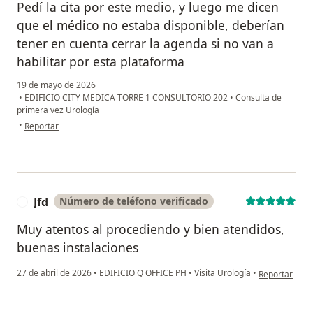
Pedí la cita por este medio, y luego me dicen
que el médico no estaba disponible, deberían
tener en cuenta cerrar la agenda si no van a
habilitar por esta plataforma
19 de mayo de 2026
•
EDIFICIO CITY MEDICA TORRE 1 CONSULTORIO 202
•
Consulta de
primera vez Urología
en opinión del usuario Sigifredo Castañeda
•
Reportar
Jfd
Número de teléfono verificado
J
Muy atentos al procediendo y bien atendidos,
buenas instalaciones
en opinión del
27 de abril de 2026
•
EDIFICIO Q OFFICE PH
•
Visita Urología
•
Reportar