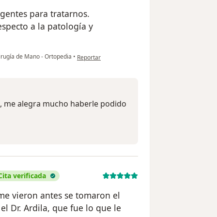
gentes para tratarnos.
specto a la patología y
en opinión del usuario Martha Rosa Aldana Chaves
irugía de Mano - Ortopedia
•
Reportar
, me alegra mucho haberle podido
Cita verificada
me vieron antes se tomaron el
el Dr. Ardila, que fue lo que le