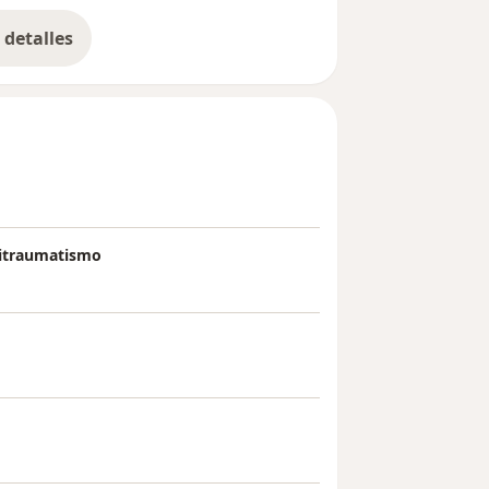
detalles
bre la experiencia
litraumatismo