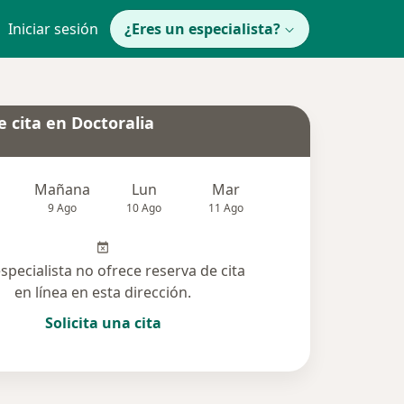
Iniciar sesión
¿Eres un especialista?
 cita en Doctoralia
Mañana
Lun
Mar
Mié
Jue
9 Ago
10 Ago
11 Ago
12 Ago
13 Ag
especialista no ofrece reserva de cita
en línea en esta dirección.
Solicita una cita
solucionadas (1)