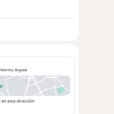
Palermo,
Bogotá
ar
 abre en una nueva pestaña
e en esta dirección