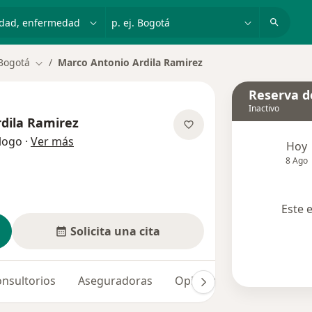
dad, enfermedad o nombre
p. ej. Bogotá
Bogotá
Marco Antonio Ardila Ramirez
Cambiar de ciudad
Reserva de
Inactivo
dila Ramirez
sobre las especializaciones
logo
·
Ver más
Hoy
8 Ago
Este 
Solicita una cita
nsultorios
Aseguradoras
Opiniones (70)
Dudas 