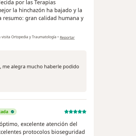
ecida por las Terapias
or la hinchazón ha bajado y la
la resumo: gran calidad humana y
en opinión del usuario Maria Eugenia Bonfant
 visita Ortopedia y Traumatología
•
Reportar
, me alegra mucho haberle podido
icada
 óptimo, excelente atención del
excelentes protocolos bioseguridad