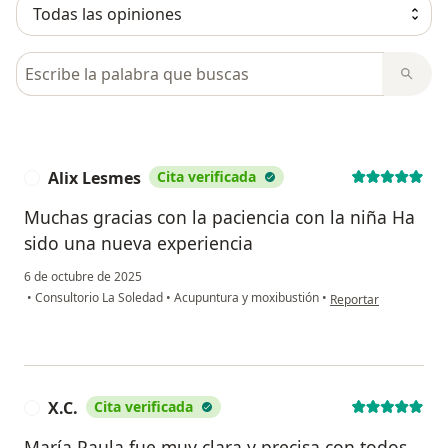
Busca en opiniones
Alix Lesmes
Cita verificada
A
Muchas gracias con la paciencia con la niña Ha
sido una nueva experiencia
6 de octubre de 2025
en opinión del usuari
•
Consultorio La Soledad
•
Acupuntura y moxibustión
•
Reportar
X.C.
Cita verificada
X
María Paula fue muy clara y precisa con todos