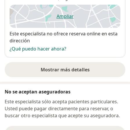
Ampliar
se abre en una nueva pestañ
Disponibilidad
Este especialista no ofrece reserva online en esta
dirección
¿Qué puedo hacer ahora?
Mostrar más detalles
sobre la dirección
No se aceptan aseguradoras
Este especialista sólo acepta pacientes particulares.
Usted puede pagar directamente para reservar, o
buscar otro especialista que acepte su aseguradora.