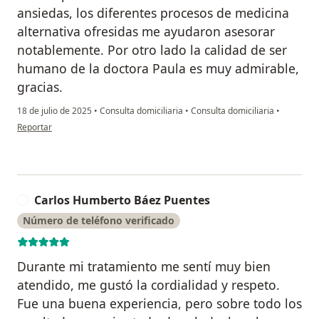
ansiedas, los diferentes procesos de medicina
alternativa ofresidas me ayudaron asesorar
notablemente. Por otro lado la calidad de ser
humano de la doctora Paula es muy admirable,
gracias.
18 de julio de 2025
•
Consulta domiciliaria
•
Consulta domiciliaria
•
en opinión del usuario Eunice C. O.
Reportar
Carlos Humberto Báez Puentes
C
Número de teléfono verificado
Durante mi tratamiento me sentí muy bien
atendido, me gustó la cordialidad y respeto.
Fue una buena experiencia, pero sobre todo los