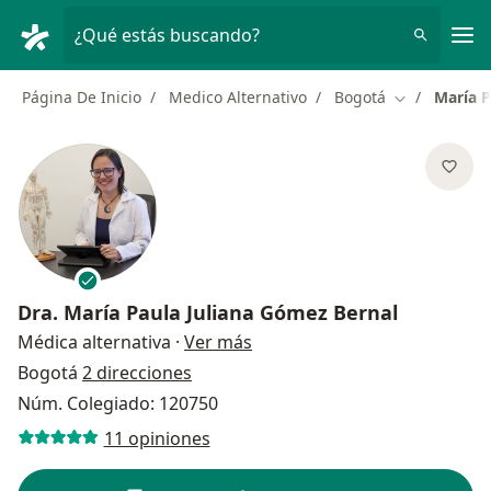
Men
¿Qué estás buscando?
Página De Inicio
Medico Alternativo
Bogotá
María P
Cambiar de 
Dra.
María Paula Juliana Gómez Bernal
sobre las especializaciones
Médica alternativa
·
Ver más
Bogotá
2 direcciones
Núm. Colegiado: 120750
11 opiniones