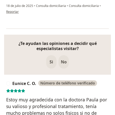
18 de julio de 2025
•
Consulta domiciliaria
•
Consulta domiciliaria
•
en opinión del usuario Eunice
Reportar
¿Te ayudan las opiniones a decidir qué
especialistas visitar?
Si
No
Eunice C. O.
Número de teléfono verificado
E
Estoy muy agradecida con la doctora Paula por
su valioso y profesional tratamiento, tenía
mucho problemas no solos fisicos si no de