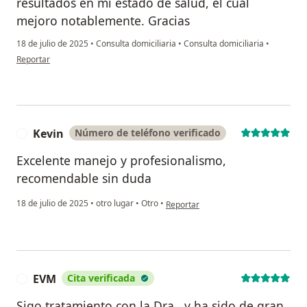
resultados en mi estado de salud, el cual
mejoro notablemente. Gracias
18 de julio de 2025
•
Consulta domiciliaria
•
Consulta domiciliaria
•
en opinión del usuario Carlos Humberto Báez Puentes
Reportar
Kevin
Número de teléfono verificado
K
Excelente manejo y profesionalismo,
recomendable sin duda
en opinión del usuario Kevin
18 de julio de 2025
•
otro lugar
•
Otro
•
Reportar
EVM
Cita verificada
E
Sigo tratamiento con la Dra., y ha sido de gran