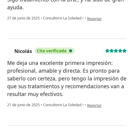
ayuda.
en opinión del usuario EVM
27 de junio de 2025
•
Consultorio La Soledad
•
•
Reportar
Nicolás
Cita verificada
N
Me deja una excelente primera impresión:
profesional, amable y directa. Es pronto para
saberlo con certeza, pero tengo la impresión de
que sus tratamientos y recomendaciones van a
resultar muy efectivos.
en opinión del usuario Nicol
21 de junio de 2025
•
Consultorio La Soledad
•
•
Reportar