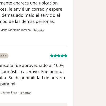
lamente aparece una ubicación
eces, le envié un correo y espere
 demasiado malo el servicio al
iempo de las demás personas.
en opinión del usuario Luz ortiz
Visita Medicina Interna
•
Reportar
cado
consulta fue aprovechado al 100%
iagnóstico asertivo. Fue puntual
ulta. Su disponibilidad de horario
 para mi.
en opinión del usuario Jhon Lopez
ulta en línea
•
Reportar