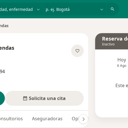
dad, enfermedad o nombre
p. ej. Bogotá
endas
Reserva de
Inactivo
uendas
e las especializaciones
Hoy
6 Ago
994
Este 
Solicita una cita
nsultorios
Aseguradoras
Opiniones (9)
Dudas so