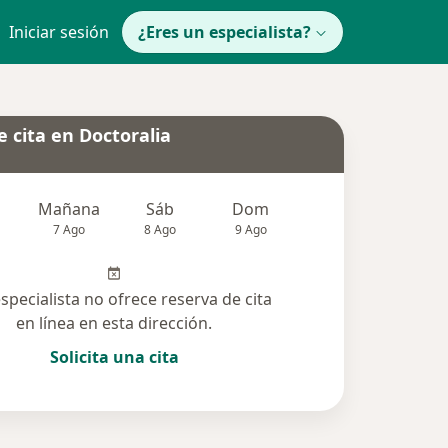
Iniciar sesión
¿Eres un especialista?
 cita en Doctoralia
Mañana
Sáb
Dom
Lun
Mar
7 Ago
8 Ago
9 Ago
10 Ago
11 Ag
especialista no ofrece reserva de cita
en línea en esta dirección.
Solicita una cita
lucionadas (7)