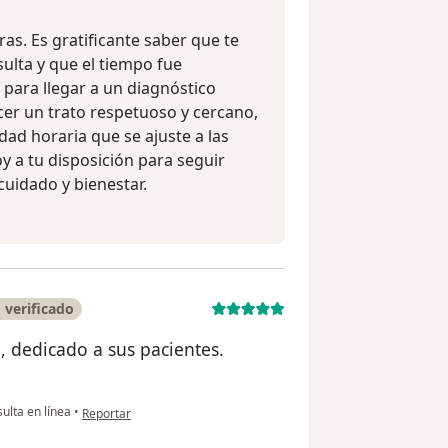
s. Es gratificante saber que te
ulta y que el tiempo fue
ara llegar a un diagnóstico
er un trato respetuoso y cercano,
ad horaria que se ajuste a las
y a tu disposición para seguir
uidado y bienestar.
 verificado
l, dedicado a sus pacientes.
en opinión del usuario Elizabeth Vargas
ulta en línea
•
Reportar