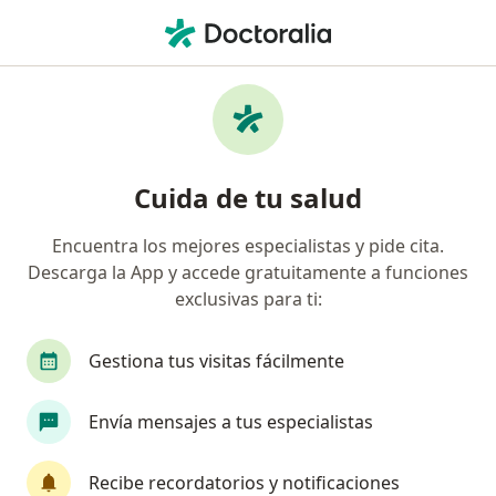
Men
Gota • Bogotá, Cundinamarca
Filtros
• 1
Seguro
Mapa
Especialistas en Gota en Bogotá
Cuida de tu salud
Encuentra los mejores especialistas y pide cita.
¿Qué especialidad estás buscando?
Descarga la App y accede gratuitamente a funciones
Internista
Medico alternativo
Médico gen
exclusivas para ti:
Gestiona tus visitas fácilmente
Envía mensajes a tus especialistas
Recibe recordatorios y notificaciones