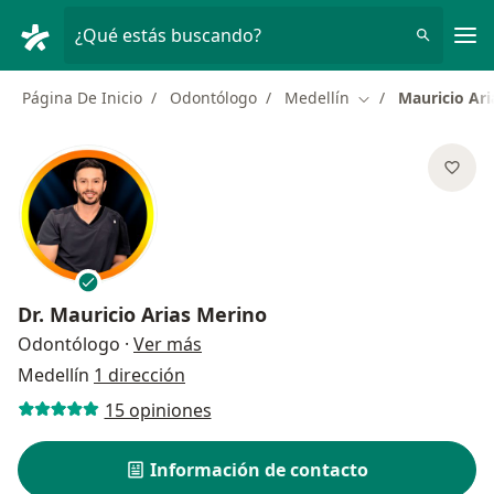
Men
¿Qué estás buscando?
Página De Inicio
Odontólogo
Medellín
Mauricio Ari
Cambiar de ciuda
Dr.
Mauricio Arias Merino
sobre las especializaciones
Odontólogo
·
Ver más
Medellín
1 dirección
15 opiniones
Información de contacto