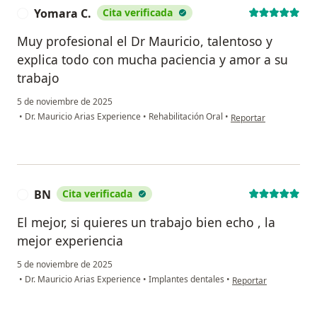
Yomara C.
Cita verificada
Y
Muy profesional el Dr Mauricio, talentoso y
explica todo con mucha paciencia y amor a su
trabajo
5 de noviembre de 2025
en opinión del usuari
•
Dr. Mauricio Arias Experience
•
Rehabilitación Oral
•
Reportar
BN
Cita verificada
B
El mejor, si quieres un trabajo bien echo , la
mejor experiencia
5 de noviembre de 2025
en opinión del usuari
•
Dr. Mauricio Arias Experience
•
Implantes dentales
•
Reportar