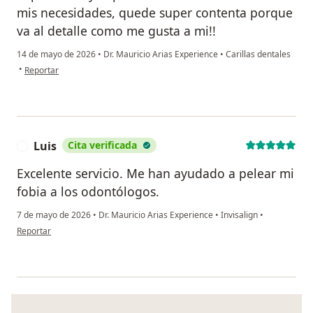
mis necesidades, quede super contenta porque
va al detalle como me gusta a mi!!
14 de mayo de 2026
•
Dr. Mauricio Arias Experience
•
Carillas dentales
en opinión del usuario Juliana Alzate Monsalve
•
Reportar
Luis
Cita verificada
L
Excelente servicio. Me han ayudado a pelear mi
fobia a los odontólogos.
7 de mayo de 2026
•
Dr. Mauricio Arias Experience
•
Invisalign
•
en opinión del usuario Luis
Reportar