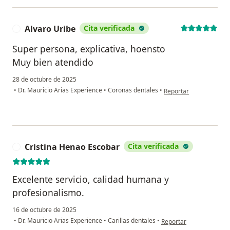
Alvaro Uribe
Cita verificada
A
Super persona, explicativa, hoensto
Muy bien atendido
28 de octubre de 2025
en opinión del usuario 
•
Dr. Mauricio Arias Experience
•
Coronas dentales
•
Reportar
Cristina Henao Escobar
Cita verificada
C
Excelente servicio, calidad humana y
profesionalismo.
16 de octubre de 2025
en opinión del usuario 
•
Dr. Mauricio Arias Experience
•
Carillas dentales
•
Reportar