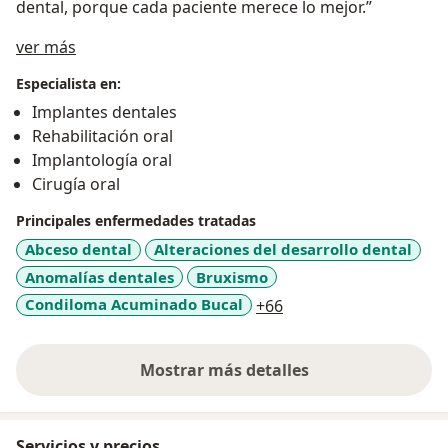
dental, porque cada paciente merece lo mejor.”
Acerca de mí
ver más
Especialista en:
Implantes dentales
Rehabilitación oral
Implantología oral
Cirugía oral
Principales enfermedades tratadas
Abceso dental
Alteraciones del desarrollo dental
Anomalías dentales
Bruxismo
a11y_sr_more_diseas
Condiloma Acuminado Bucal
+66
Mostrar más detalles
sobre la experiencia
Servicios y precios