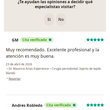
¿Te ayudan las opiniones a decidir qué
especialistas visitar?
Si
No
GM
Cita verificada
G
Muy recomendado. Excelente profesional y la
atención es muy buena.
23 de abril de 2026
•
Dr. Mauricio Arias Experience
•
Cirugía periodontal: Injerto de tejido
blando
en opinión del usuario GM
•
Reportar
Andres Robledo
Cita verificada
A