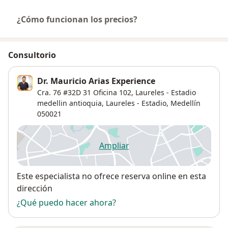
¿Cómo funcionan los precios?
Consultorio
Dr. Mauricio Arias Experience
Cra. 76 #32D 31 Oficina 102, Laureles - Estadio
medellin antioquia,
Laureles - Estadio
,
Medellín
050021
Ampliar
se abre en una nueva pestañ
Disponibilidad
Este especialista no ofrece reserva online en esta
dirección
¿Qué puedo hacer ahora?