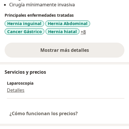
Cirugía mínimamente invasiva
Principales enfermedades tratadas
Hernia inguinal
Hernia Abdominal
a11y_sr_more_dise
Cancer Gástrico
Hernia hiatal
+8
Mostrar más detalles
sobre la experiencia
Servicios y precios
Laparoscopia
Detalles
¿Cómo funcionan los precios?