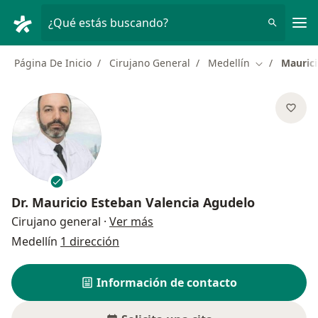
Men
¿Qué estás buscando?
Página De Inicio
Cirujano General
Medellín
Maurici
Cambiar de 
Dr.
Mauricio Esteban Valencia Agudelo
sobre las especializaciones
Cirujano general
·
Ver más
Medellín
1 dirección
Información de contacto