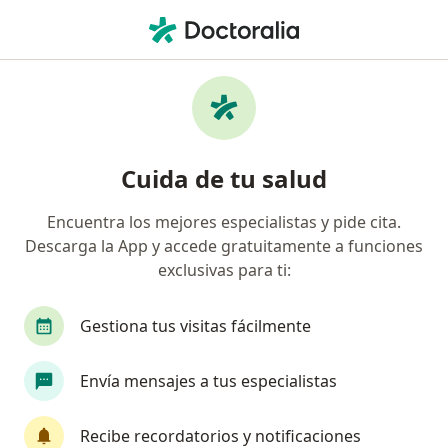
Men
Médico General • Barranquilla, Atlántico
Filtros
Seguro:
Colmedica Medicina P
Médicos generales recomendados de
Cuida de tu salud
Colmedica Medicina Prepagada S.A. en
Barranquilla
Encuentra los mejores especialistas y pide cita.
Descarga la App y accede gratuitamente a funciones
exclusivas para ti:
Gestiona tus visitas fácilmente
Envía mensajes a tus especialistas
Dra. Rocio Marina Barragán Bech
Recibe recordatorios y notificaciones
Médico general