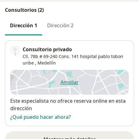
Consultorios (2)
Dirección 1
Dirección 2
Consultorio privado
Cll. 78b # 69-240 Cons. 141 hospital pablo tobon
uribe ,
Medellín
Ampliar
se abre en una nueva pestañ
Disponibilidad
Este especialista no ofrece reserva online en esta
dirección
¿Qué puedo hacer ahora?