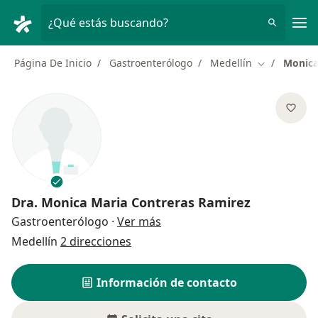
Men
¿Qué estás buscando?
Página De Inicio
Gastroenterólogo
Medellín
Monica
Cambiar de 
Dra.
Monica Maria Contreras Ramirez
sobre las especializaciones
Gastroenterólogo
·
Ver más
Medellín
2 direcciones
Información de contacto