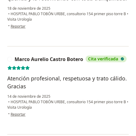
18 de noviembre de 2025
•
HOSPITAL PABLO TOBÓN URIBE, consultorio 154 primer piso torre B
•
Visita Urología
en opinión del usuario C.P
•
Reportar
Marco Aurelio Castro Botero
Cita verificada
M
Atención profesional, respetuosa y trato cálido.
Gracias
14 de noviembre de 2025
•
HOSPITAL PABLO TOBÓN URIBE, consultorio 154 primer piso torre B
•
Visita Urología
en opinión del usuario Marco Aurelio Castro Botero
•
Reportar