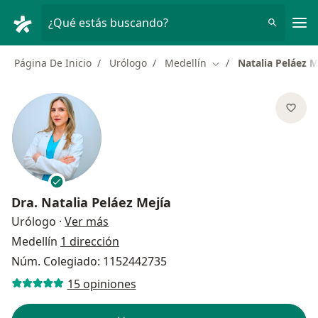
Men
¿Qué estás buscando?
Página De Inicio
Urólogo
Medellín
Natalia Peláez M
Cambiar de ciudad
Dra.
Natalia Peláez Mejía
sobre las especializaciones
Urólogo
·
Ver más
Medellín
1 dirección
Núm. Colegiado: 1152442735
15 opiniones