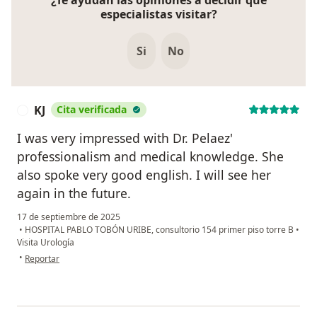
¿Te ayudan las opiniones a decidir qué
especialistas visitar?
Si
No
KJ
Cita verificada
K
I was very impressed with Dr. Pelaez'
professionalism and medical knowledge. She
also spoke very good english. I will see her
again in the future.
17 de septiembre de 2025
•
HOSPITAL PABLO TOBÓN URIBE, consultorio 154 primer piso torre B
•
Visita Urología
en opinión del usuario KJ
•
Reportar