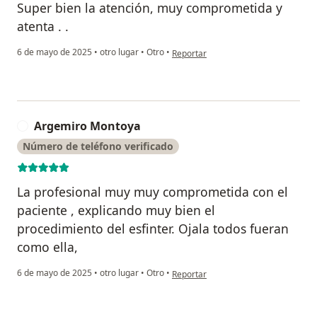
Super bien la atención, muy comprometida y
atenta . .
en opinión del usuario OSCAR SUAR
6 de mayo de 2025
•
otro lugar
•
Otro
•
Reportar
Argemiro Montoya
A
Número de teléfono verificado
La profesional muy muy comprometida con el
paciente , explicando muy bien el
procedimiento del esfinter. Ojala todos fueran
como ella,
en opinión del usuario Argemiro Mo
6 de mayo de 2025
•
otro lugar
•
Otro
•
Reportar