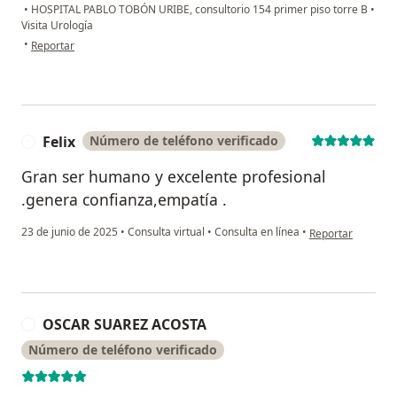
•
HOSPITAL PABLO TOBÓN URIBE, consultorio 154 primer piso torre B
•
Visita Urología
en opinión del usuario Mauro
•
Reportar
Felix
Número de teléfono verificado
F
Gran ser humano y excelente profesional
.genera confianza,empatía .
en opinión del usu
23 de junio de 2025
•
Consulta virtual
•
Consulta en línea
•
Reportar
OSCAR SUAREZ ACOSTA
O
Número de teléfono verificado