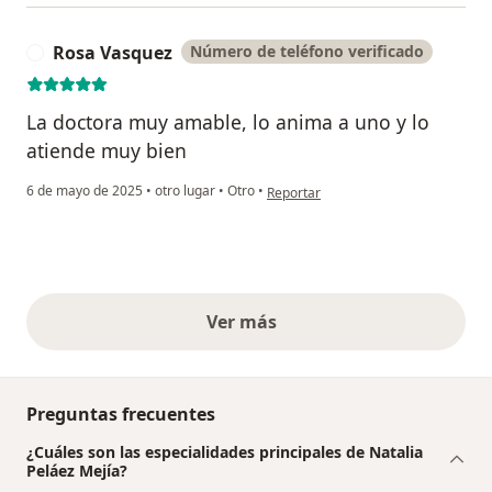
Rosa Vasquez
Número de teléfono verificado
R
La doctora muy amable, lo anima a uno y lo
atiende muy bien
en opinión del usuario Rosa Vasquez
6 de mayo de 2025
•
otro lugar
•
Otro
•
Reportar
Ver más
opiniones anteriores
Preguntas frecuentes
¿Cuáles son las especialidades principales de Natalia
Peláez Mejía?