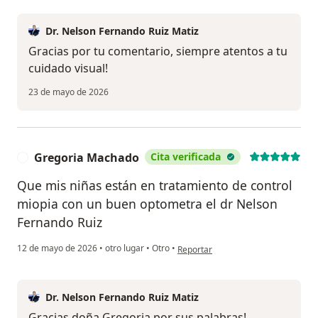
Dr. Nelson Fernando Ruiz Matiz
Gracias por tu comentario, siempre atentos a tu
cuidado visual!
23 de mayo de 2026
Gregoria Machado
Cita verificada
G
Que mis niñas están en tratamiento de control
miopia con un buen optometra el dr Nelson
Fernando Ruiz
en opinión del usuario Gregoria M
12 de mayo de 2026
•
otro lugar
•
Otro
•
Reportar
Dr. Nelson Fernando Ruiz Matiz
Gracias doña Gregoria por sus palabras!