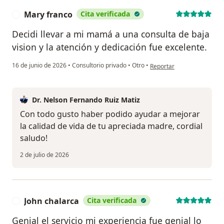
Mary franco
Cita verificada
M
Decidi llevar a mi mamá a una consulta de baja
vision y la atención y dedicación fue excelente.
en opinión del usuario Mar
16 de junio de 2026
•
Consultorio privado
•
Otro
•
Reportar
Dr. Nelson Fernando Ruiz Matiz
Con todo gusto haber podido ayudar a mejorar
la calidad de vida de tu apreciada madre, cordial
saludo!
2 de julio de 2026
John chalarca
Cita verificada
J
Genial el servicio mi experiencia fue genial lo