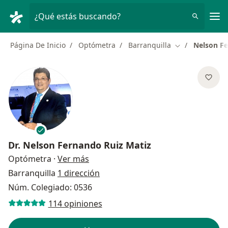
Men
¿Qué estás buscando?
Página De Inicio
Optómetra
Barranquilla
Nelson Fe
Cambiar de ciu
Dr.
Nelson Fernando Ruiz Matiz
sobre las especializaciones
Optómetra
·
Ver más
Barranquilla
1 dirección
Núm. Colegiado: 0536
114 opiniones