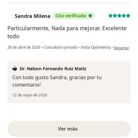
Sandra Milena
Cita verificada
S
Particularmente, Nada para mejorar. Excelente
todo
en opinión de
28 de abril de 2026
•
Consultorio privado
•
Visita Optometría
•
Reportar
Dr. Nelson Fernando Ruiz Matiz
Con todo gusto Sandra, gracias por tu
comentario!
12 de mayo de 2026
Ver más
opiniones anteriores