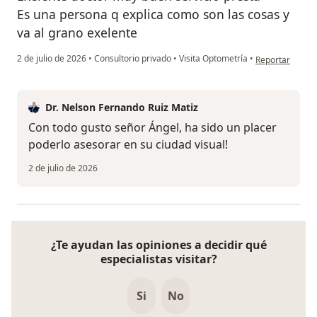
Es una persona q explica como son las cosas y
va al grano exelente
en opinión del 
2 de julio de 2026
•
Consultorio privado
•
Visita Optometría
•
Reportar
Dr. Nelson Fernando Ruiz Matiz
Con todo gusto señor Ángel, ha sido un placer
poderlo asesorar en su ciudad visual!
2 de julio de 2026
¿Te ayudan las opiniones a decidir qué
especialistas visitar?
Si
No