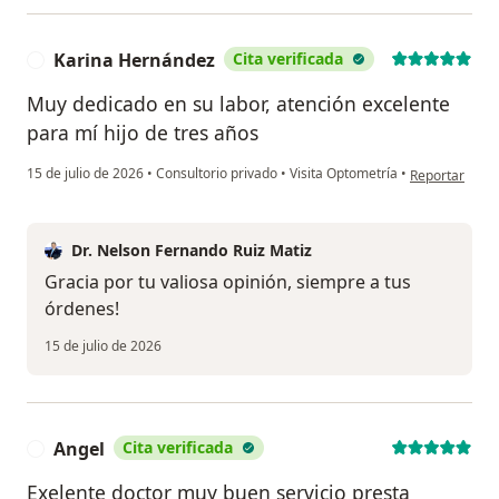
Karina Hernández
Cita verificada
K
Muy dedicado en su labor, atención excelente
para mí hijo de tres años
en opinión de
15 de julio de 2026
•
Consultorio privado
•
Visita Optometría
•
Reportar
Dr. Nelson Fernando Ruiz Matiz
Gracia por tu valiosa opinión, siempre a tus
órdenes!
15 de julio de 2026
Angel
Cita verificada
A
Exelente doctor muy buen servicio presta