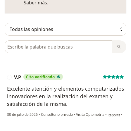
Más información sobre opiniones
Saber más.
Busca en opiniones
V.P
Cita verificada
V
Excelente atención y elementos computarizados
innovadores en la realización del examen y
satisfacción de la misma.
en opinión del
30 de julio de 2026
•
Consultorio privado
•
Visita Optometría
•
Reportar