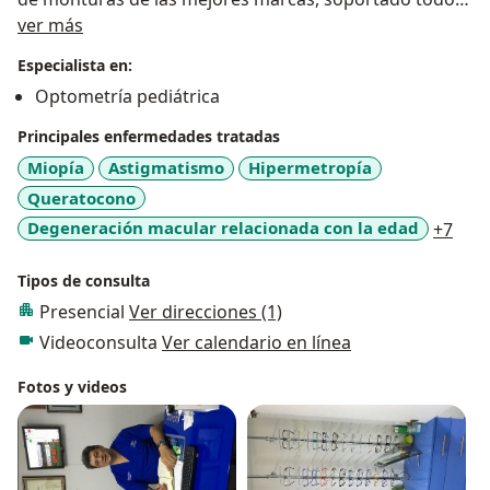
Acerca de mí
esto con equipos diagnósticos de actualidad y alta
ver más
precisión.
Especialista en:
Optometría pediátrica
Principales enfermedades tratadas
Miopía
Astigmatismo
Hipermetropía
Queratocono
a11y
Degeneración macular relacionada con la edad
+7
Tipos de consulta
Presencial
Ver direcciones (1)
Videoconsulta
Ver calendario en línea
Fotos y videos