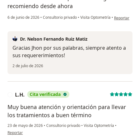
recomiendo desde ahora
en opinión del 
6 de junio de 2026
•
Consultorio privado
•
Visita Optometría
•
Reportar
Dr. Nelson Fernando Ruiz Matiz
Gracias Jhon por sus palabras, siempre atento a
sus requererimientos!
2 de julio de 2026
L.H.
Cita verificada
L
Muy buena atención y orientación para llevar
los tratamientos a buen término
23 de mayo de 2026
•
Consultorio privado
•
Visita Optometría
•
en opinión del usuario L.H.
Reportar