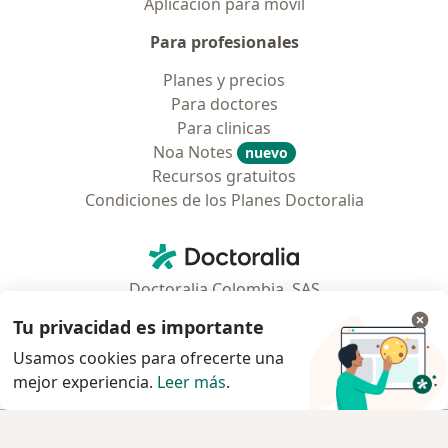
Aplicación para móvil
Para profesionales
Planes y precios
Para doctores
Para clinicas
Noa Notes
nuevo
Recursos gratuitos
Condiciones de los Planes Doctoralia
Contacto
Doctoralia - Página de inicio
Doctoralia Colombia, SAS
Tv 23 No. 97 - 73
Tu privacidad es importante
Municipio: Bogotá D.C., Colombia
Usamos cookies para ofrecerte una
mejor experiencia.
Leer más
.
se abre en una nueva pestaña
se abre en una nueva pestaña
se abre en una nueva pestaña
se abre en una nueva pes
se abre en 
se a
Polska
,
Türkiye
,
España
,
Italia
,
Deutschland
,
Česko
,
Agendar cita