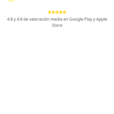
Página De Inicio
Odontólogo
Bucaramanga
Sura
Cambi
4.8 y 4.8 de valoración media en Google Play y Apple
Store
No hemos encontrado ningún Odontólogo
en Bucaramanga, Santander