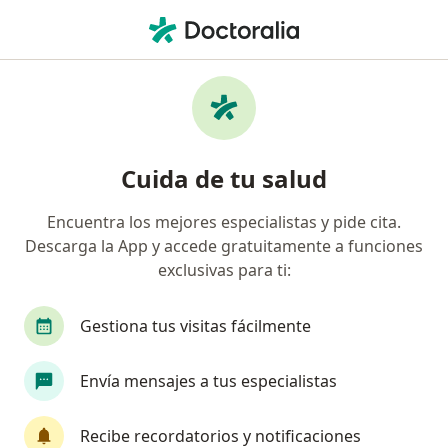
Men
Odontólogo • Bucaramanga, Santander
Búsquedas relacionadas
Enfermedades más tratadas
Bruxismo en Bucaramanga
Cuida de tu salud
Abceso dental en Bucaramanga
Encuentra los mejores especialistas y pide cita.
Anomalías dentales en Bucaramanga
Descarga la App y accede gratuitamente a funciones
Diente roto en Bucaramanga
exclusivas para ti:
Alteraciones del desarrollo dental en
Gestiona tus visitas fácilmente
Bucaramanga
Ver más (15)
Envía mensajes a tus especialistas
Más en esta categoría: Enfermedades más tr
Recibe recordatorios y notificaciones