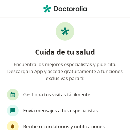
Men
Oftalmólogo • Orqídeas, Bogotá, Cundinamarca
Filtros
Seguro
Mapa
Oftalmólogos en Orqídeas, Bogotá
Cuida de tu salud
Encuentra los mejores especialistas y pide cita.
¿Cuál es tu compañía aseguradora?
Descarga la App y accede gratuitamente a funciones
Compañía De Medicina Prepagada Colsanitas S.A.
exclusivas para ti:
Gestiona tus visitas fácilmente
Envía mensajes a tus especialistas
Recibe recordatorios y notificaciones