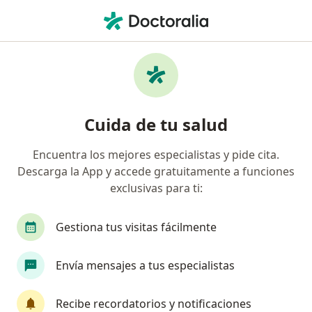
Men
Oftalmólogo • Zona 5, Bogotá, Cundinamarca
Filtros
Seguro
Mapa
Oftalmólogos en Zona 5, Bogotá
Cuida de tu salud
Encuentra los mejores especialistas y pide cita.
¿Cuál es tu compañía aseguradora?
Descarga la App y accede gratuitamente a funciones
Compañía De Medicina Prepagada Colsanitas S.A.
exclusivas para ti:
Gestiona tus visitas fácilmente
Envía mensajes a tus especialistas
Recibe recordatorios y notificaciones