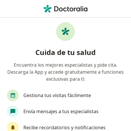
Men
Ortopedista Y Traumatólogo • Bucaramanga, Santander
Filtros
Seguro:
Liberty Seguros S.A.
Ortopedistas y traumatólogos
Cuida de tu salud
recomendados de Liberty Seguros S.A. en
Bucaramanga
Encuentra los mejores especialistas y pide cita.
Descarga la App y accede gratuitamente a funciones
exclusivas para ti:
Gestiona tus visitas fácilmente
Envía mensajes a tus especialistas
Destacado
Recibe recordatorios y notificaciones
Dr. Enrique Aguilar Quinche