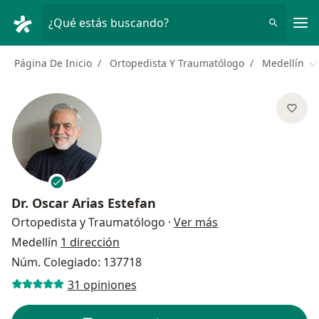
Men
¿Qué estás buscando?
Página De Inicio
Ortopedista Y Traumatólogo
Medellín
C
Dr.
Oscar Arias Estefan
sobre las especial
Ortopedista y Traumatólogo
·
Ver más
Medellín
1 dirección
Núm. Colegiado: 137718
31 opiniones