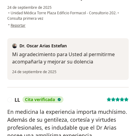
24 de septiembre de 2025
•
Unidad Médica Torre Plaza Edificio Formacol - Consultorio 202.
•
Consulta primera vez
en opinión del usuario Liliana González
•
Reportar
Dr. Oscar Arias Estefan
Mi agradecimiento para Usted al permitirme
acompañarla y mejorar su dolencia
24 de septiembre de 2025
LL
Cita verificada
L
En medicina la experiencia importa muchísimo.
Además de su gentileza, cortesía y virtudes
profesionales, es indudable que el Dr Arias
posee una amplísima experiencia