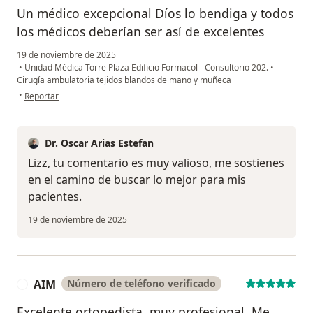
Un médico excepcional Díos lo bendiga y todos
los médicos deberían ser así de excelentes
19 de noviembre de 2025
•
Unidad Médica Torre Plaza Edificio Formacol - Consultorio 202.
•
Cirugía ambulatoria tejidos blandos de mano y muñeca
en opinión del usuario Lizz Gómez
•
Reportar
Dr. Oscar Arias Estefan
Lizz, tu comentario es muy valioso, me sostienes
en el camino de buscar lo mejor para mis
pacientes.
19 de noviembre de 2025
AIM
Número de teléfono verificado
A
Excelente ortopedista, muy profesional. Me