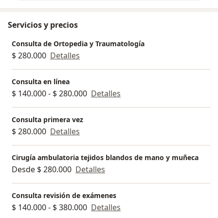
Mi compromiso con la salud y el bienestar de mis
Servicios y precios
pacientes es mi principal motivación, siempre
buscando la mejor solución para cada caso con un
Consulta de Ortopedia y Traumatología
enfoque integral y humano.
$ 280.000
Detalles
Consulta en línea
$ 140.000 - $ 280.000
Detalles
Consulta primera vez
$ 280.000
Detalles
Cirugía ambulatoria tejidos blandos de mano y muñeca
Desde $ 280.000
Detalles
Consulta revisión de exámenes
$ 140.000 - $ 380.000
Detalles