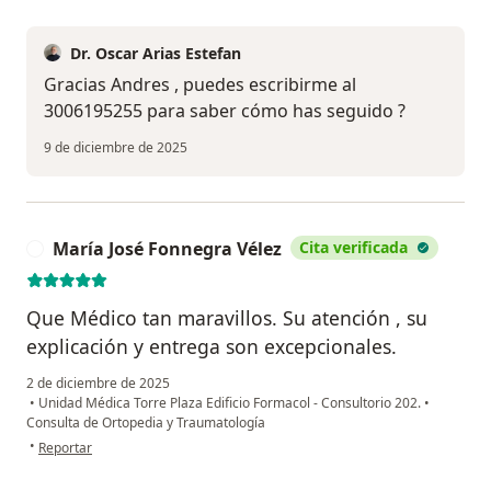
Dr. Oscar Arias Estefan
Gracias Andres , puedes escribirme al
3006195255 para saber cómo has seguido ?
9 de diciembre de 2025
María José Fonnegra Vélez
Cita verificada
M
Que Médico tan maravillos. Su atención , su
explicación y entrega son excepcionales.
2 de diciembre de 2025
•
Unidad Médica Torre Plaza Edificio Formacol - Consultorio 202.
•
Consulta de Ortopedia y Traumatología
en opinión del usuario María José Fonnegra Vélez
•
Reportar