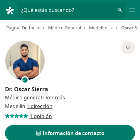
Men
¿Qué estás buscando?
Página De Inicio
Médico General
Medellín
Oscar Si
Cambiar de ci
Dr.
Oscar Sierra
sobre las especializaciones
Médico general
·
Ver más
Medellín
1 dirección
1 opinión
Información de contacto