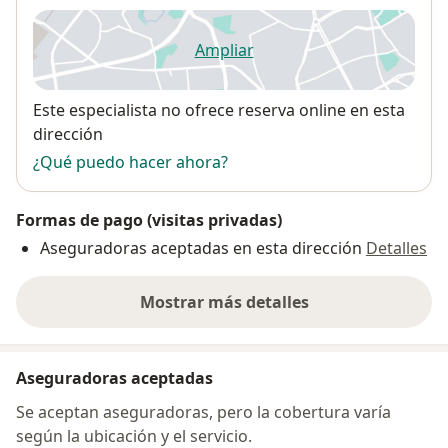
Ampliar
se abre en una nueva pestañ
Disponibilidad
Este especialista no ofrece reserva online en esta
dirección
¿Qué puedo hacer ahora?
Formas de pago (visitas privadas)
Aseguradoras aceptadas en esta dirección
Detalles
Mostrar más detalles
sobre la dirección
Aseguradoras aceptadas
Se aceptan aseguradoras, pero la cobertura varía
según la ubicación y el servicio.