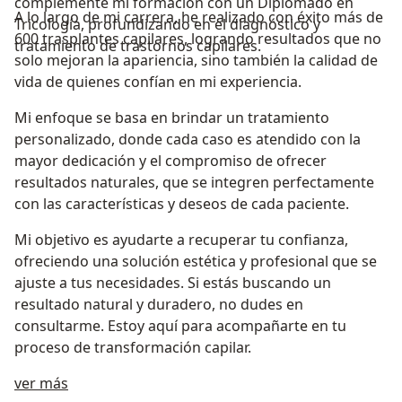
complementé mi formación con un Diplomado en
A lo largo de mi carrera, he realizado con éxito más de
Tricología, profundizando en el diagnóstico y
600 trasplantes capilares, logrando resultados que no
tratamiento de trastornos capilares.
solo mejoran la apariencia, sino también la calidad de
vida de quienes confían en mi experiencia.
Mi enfoque se basa en brindar un tratamiento
personalizado, donde cada caso es atendido con la
mayor dedicación y el compromiso de ofrecer
resultados naturales, que se integren perfectamente
con las características y deseos de cada paciente.
Mi objetivo es ayudarte a recuperar tu confianza,
ofreciendo una solución estética y profesional que se
ajuste a tus necesidades. Si estás buscando un
resultado natural y duradero, no dudes en
consultarme. Estoy aquí para acompañarte en tu
proceso de transformación capilar.
Acerca de mí
ver más