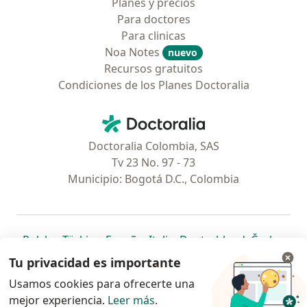
Planes y precios
Para doctores
Para clinicas
Noa Notes
nuevo
Recursos gratuitos
Condiciones de los Planes Doctoralia
Contacto
Doctoralia - Página de inicio
Doctoralia Colombia, SAS
Tv 23 No. 97 - 73
Municipio: Bogotá D.C., Colombia
se abre en una nueva pestaña
se abre en una nueva pestaña
se abre en una nueva pestaña
se abre en una nueva pes
se abre en 
se a
Polska
,
Türkiye
,
España
,
Italia
,
Deutschland
,
Česko
,
se abre en una nueva pestaña
se abre en una nueva pestaña
se abre en una nueva pestaña
se abre en una nueva p
se abre en 
se abr
Portugal
,
México
,
Chile
,
Brasil
,
Argentina
,
Perú
,
Tu privacidad es importante
se abre en una nueva pe
Colombia
Usamos cookies para ofrecerte una
mejor experiencia.
www.doctoralia.co © 2026 - Encuentra tu
Leer más
.