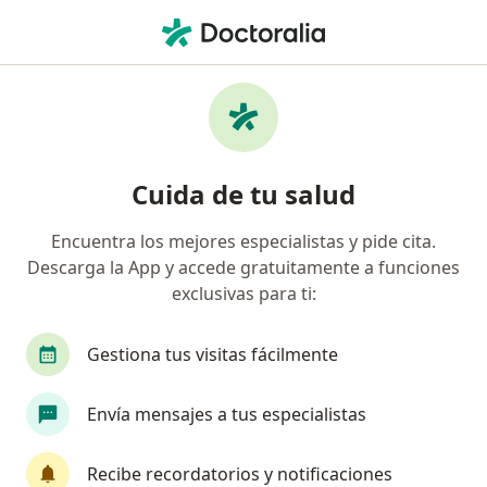
Men
¿Qué estás buscando?
Página De Inicio
Ortopedista Y Traumatólogo
Bucaraman
Cuida de tu salud
Encuentra los mejores especialistas y pide cita.
Descarga la App y accede gratuitamente a funciones
exclusivas para ti:
Dr.
Pablo Avelino Lopez Acevedo
sobre las especial
Ortopedista y Traumatólogo
·
Ver más
Gestiona tus visitas fácilmente
Bucaramanga
1 dirección
Núm. Colegiado: 15634
Envía mensajes a tus especialistas
27 opiniones
Recibe recordatorios y notificaciones