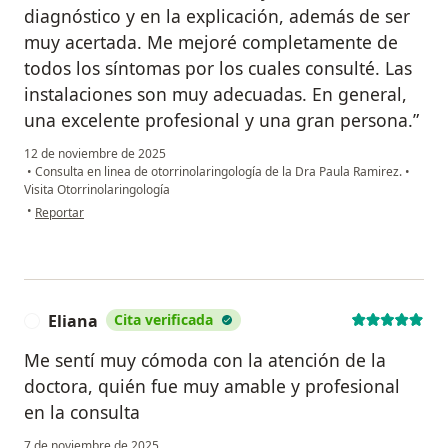
diagnóstico y en la explicación, además de ser
muy acertada. Me mejoré completamente de
todos los síntomas por los cuales consulté. Las
instalaciones son muy adecuadas. En general,
una excelente profesional y una gran persona.”
12 de noviembre de 2025
•
Consulta en linea de otorrinolaringología de la Dra Paula Ramirez.
•
Visita Otorrinolaringología
en opinión del usuario Sabrina Díaz
•
Reportar
Eliana
Cita verificada
E
Me sentí muy cómoda con la atención de la
doctora, quién fue muy amable y profesional
en la consulta
7 de noviembre de 2025