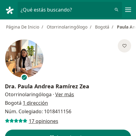
Men
¿Qué estás buscando?
Página De Inicio
Otorrinolaringólogo
Bogotá
Paula An
Dra.
Paula Andrea Ramírez Zea
sobre las especializaciones
Otorrinolaringóloga
·
Ver más
Bogotá
1 dirección
Núm. Colegiado: 1018411156
17 opiniones