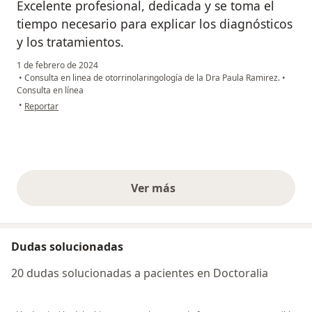
Excelente profesional, dedicada y se toma el
tiempo necesario para explicar los diagnósticos
y los tratamientos.
1 de febrero de 2024
•
Consulta en linea de otorrinolaringología de la Dra Paula Ramirez.
•
Consulta en línea
en opinión del usuario Luisa Ramírez
•
Reportar
Ver más
opiniones anteriores
Dudas solucionadas
20 dudas solucionadas a pacientes en Doctoralia