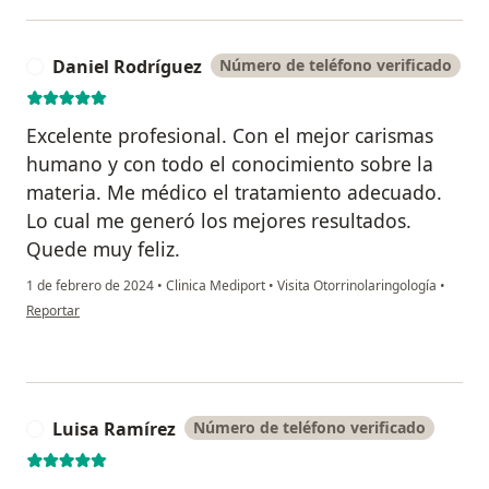
Daniel Rodríguez
Número de teléfono verificado
D
Excelente profesional. Con el mejor carismas
humano y con todo el conocimiento sobre la
materia. Me médico el tratamiento adecuado.
Lo cual me generó los mejores resultados.
Quede muy feliz.
1 de febrero de 2024
•
Clinica Mediport
•
Visita Otorrinolaringología
•
en opinión del usuario Daniel Rodríguez
Reportar
Luisa Ramírez
Número de teléfono verificado
L