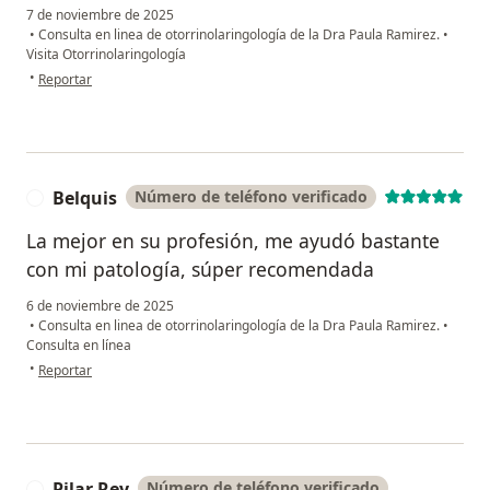
7 de noviembre de 2025
•
Consulta en linea de otorrinolaringología de la Dra Paula Ramirez.
•
Visita Otorrinolaringología
en opinión del usuario Carolina Torres
•
Reportar
Belquis
Número de teléfono verificado
B
La mejor en su profesión, me ayudó bastante
con mi patología, súper recomendada
6 de noviembre de 2025
•
Consulta en linea de otorrinolaringología de la Dra Paula Ramirez.
•
Consulta en línea
en opinión del usuario Belquis
•
Reportar
Pilar Rey
Número de teléfono verificado
P