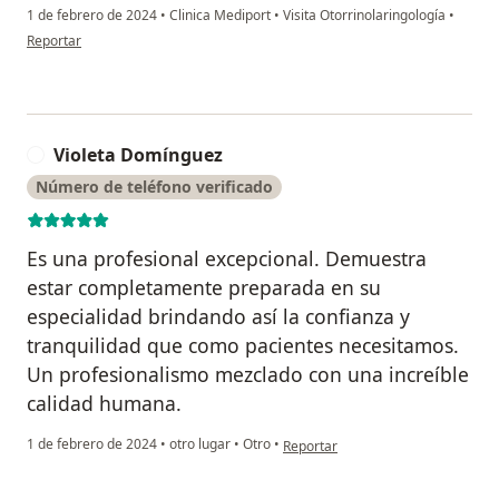
1 de febrero de 2024
•
Clinica Mediport
•
Visita Otorrinolaringología
•
en opinión del usuario Alfonso lizarazo
Reportar
Violeta Domínguez
V
Número de teléfono verificado
Es una profesional excepcional. Demuestra
estar completamente preparada en su
especialidad brindando así la confianza y
tranquilidad que como pacientes necesitamos.
Un profesionalismo mezclado con una increíble
calidad humana.
en opinión del usuario Violeta Do
1 de febrero de 2024
•
otro lugar
•
Otro
•
Reportar