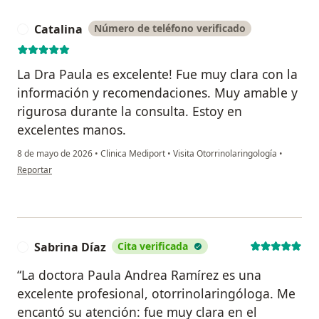
Catalina
Número de teléfono verificado
C
La Dra Paula es excelente! Fue muy clara con la
información y recomendaciones. Muy amable y
rigurosa durante la consulta. Estoy en
excelentes manos.
8 de mayo de 2026
•
Clinica Mediport
•
Visita Otorrinolaringología
•
en opinión del usuario Catalina
Reportar
Sabrina Díaz
Cita verificada
S
“La doctora Paula Andrea Ramírez es una
excelente profesional, otorrinolaringóloga. Me
encantó su atención: fue muy clara en el