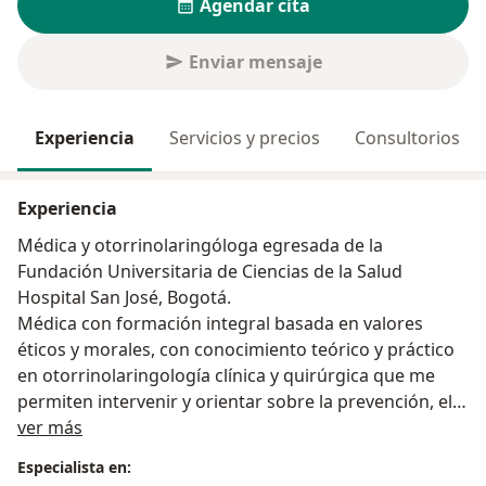
Agendar cita
Enviar mensaje
Experiencia
Servicios y precios
Consultorios
Experiencia
Médica y otorrinolaringóloga egresada de la
Fundación Universitaria de Ciencias de la Salud
Hospital San José, Bogotá.
Médica con formación integral basada en valores
éticos y morales, con conocimiento teórico y práctico
en otorrinolaringología clínica y quirúrgica que me
permiten intervenir y orientar sobre la prevención, el
Acerca de mí
diagnóstico temprano, tratamiento oportuno y
ver más
pronóstico de enfermedades de los órganos de los
Especialista en:
sentidos; con interés permanente en el ámbito