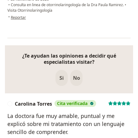
•
Consulta en linea de otorrinolaringología de la Dra Paula Ramirez.
•
Visita Otorrinolaringología
en opinión del usuario Eliana
•
Reportar
¿Te ayudan las opiniones a decidir qué
especialistas visitar?
Si
No
Carolina Torres
Cita verificada
C
La doctora fue muy amable, puntual y me
explicó sobre mi tratamiento con un lenguaje
sencillo de comprender.