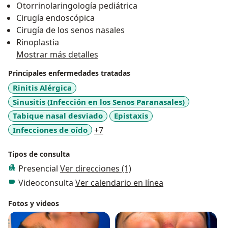
Otorrinolaringología pediátrica
investigativo y con el compromiso continuo de cumplir
Cirugía endoscópica
tareas asignadas con calidad, responsabilidad y
Cirugía de los senos nasales
puntualidad
Rinoplastia
Mostrar más detalles
Experiencia laboral:
Otorrinolaringóloga Clinica Colsubsidio infantil y
Principales enfermedades tratadas
Colsubsidio calle 94, Fundacion Hospital San Carlos y
Rinitis Alérgica
Clínica Mediport, Bogotá.
Sinusitis (Infección en los Senos Paranasales)
Tabique nasal desviado
Epistaxis
a11y_sr_more_diseases
Infecciones de oído
+7
Tipos de consulta
Presencial
Ver direcciones (1)
Videoconsulta
Ver calendario en línea
Fotos y videos