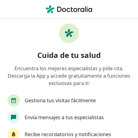
Men
Pediatra • Bogotá, Cundinamarca
Filtros
Seguro:
Nueva Eps S.A.
Pediatras recomendados de Nueva Eps S.A.
Cuida de tu salud
en Bogotá
Encuentra los mejores especialistas y pide cita.
Descarga la App y accede gratuitamente a funciones
exclusivas para ti:
Gestiona tus visitas fácilmente
Envía mensajes a tus especialistas
Dr. Rodrigo Pantoja Chaux
·
Ver más
Pediatra
Recibe recordatorios y notificaciones
5 opiniones