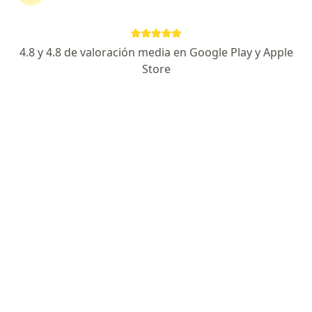
10 opiniones
Dirección
En línea
4.8 y 4.8 de valoración media en Google Play y Apple
Store
Carrera 7 Bis #124-56, Usaquen, Bogotá, Bogotá
•
Mapa
JSPORTMEDICINE IPS - Edificio centro medico Vitale
Acepta Empresa De Medicina Integral Emi S.A.S.
Servicio De Ambulancia Prepagada.
Consulta del adolescente
Este especialista no ofrece reserva de cita en línea en esta dirección.
Solicita una cita