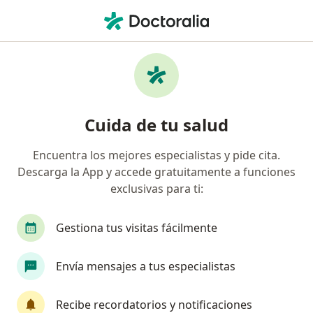
Men
Pediatra • Bogotá, Cundinamarca
Filtros
Seguro:
Empresa De Medicina 
Pediatras recomendados de Empresa De
Cuida de tu salud
Medicina Integral Emi S.A.S. Servicio De
Ambulancia Prepagada. en Bogotá
Encuentra los mejores especialistas y pide cita.
Descarga la App y accede gratuitamente a funciones
exclusivas para ti:
Gestiona tus visitas fácilmente
Envía mensajes a tus especialistas
Dra. Laura Camila Lozano Neira
·
Recibe recordatorios y notificaciones
Ver más
Pediatra