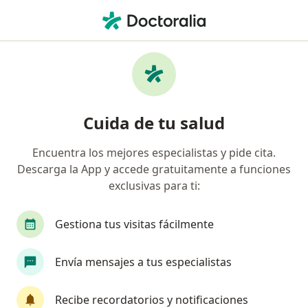
Men
Pediatra • Puente Aranda, Bogotá, Cundinamarca
Filtros
Seguro
Mapa
Pediatras en Puente Aranda, Bogotá
Cuida de tu salud
Encuentra los mejores especialistas y pide cita.
¿Cuál es tu compañía aseguradora?
Descarga la App y accede gratuitamente a funciones
Compañía De Medicina Prepagada Colsanitas S.A.
exclusivas para ti:
Gestiona tus visitas fácilmente
Envía mensajes a tus especialistas
Recibe recordatorios y notificaciones