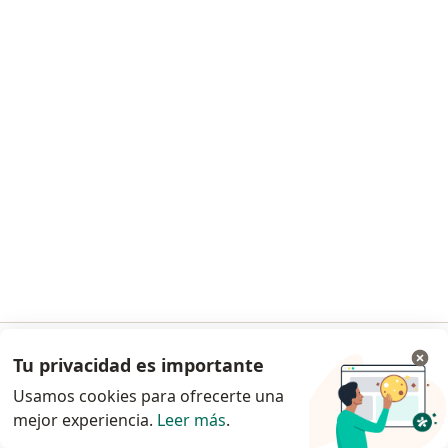
Solicita una cita
Dr. Germán Enrique Silva Sarmiento
·
Ver más
Pediatra
763 opiniones
Cita pediátrica presencial
desde $ 50.000
Este especialista no ofrece reserva de cita en línea en esta dirección.
Tu privacidad es importante
Ir a la app
Solicita una cita
Usamos cookies para ofrecerte una
mejor experiencia.
Leer más
.
Continuar en el navegador