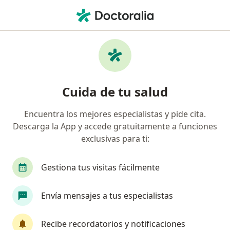
Men
Pediatra • Santa Fé, Bogotá, Cundinamarca
Filtros
Seguro
Mapa
Pediatras en Santa Fé, Bogotá
Cuida de tu salud
Encuentra los mejores especialistas y pide cita.
¿Cuál es tu compañía aseguradora?
Descarga la App y accede gratuitamente a funciones
Compañía De Medicina Prepagada Colsanitas S.A.
exclusivas para ti:
Gestiona tus visitas fácilmente
Envía mensajes a tus especialistas
Recibe recordatorios y notificaciones