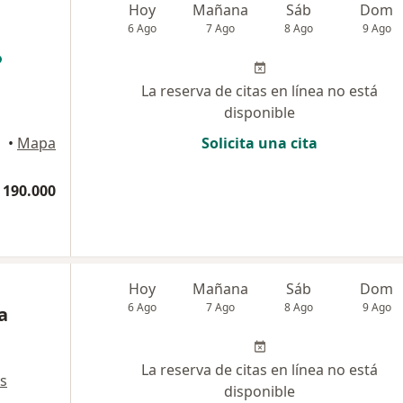
Hoy
Mañana
Sáb
Dom
6 Ago
7 Ago
8 Ago
9 Ago
La reserva de citas en línea no está
disponible
•
Mapa
Solicita una cita
 190.000
Hoy
Mañana
Sáb
Dom
6 Ago
7 Ago
8 Ago
9 Ago
a
La reserva de citas en línea no está
s
disponible