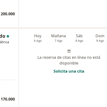
 200.000
rdo
Hoy
Mañana
Sáb
Dom
6 Ago
7 Ago
8 Ago
9 Ago
átrica
La reserva de citas en línea no está
disponible
Solicita una cita
 170.000