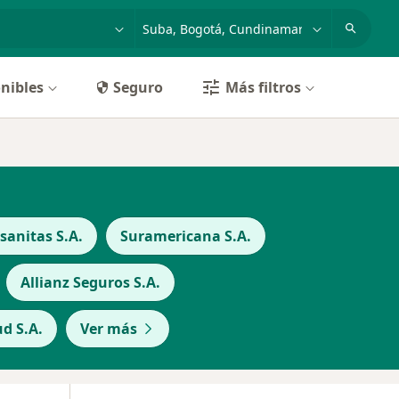
dad, enfermedad o nombre
p. ej. Bogotá
nibles
Seguro
Más filtros
anitas S.A.
Suramericana S.A.
Allianz Seguros S.A.
d S.A.
Ver más