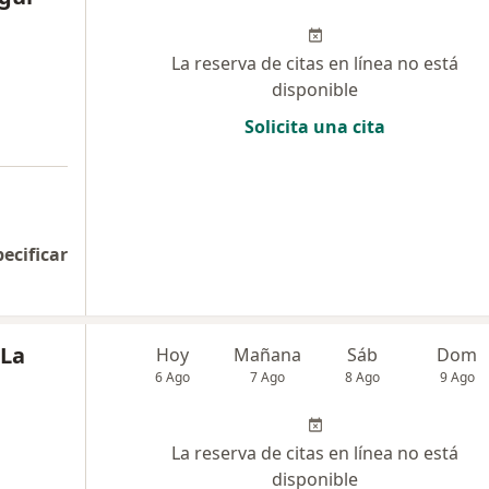
La reserva de citas en línea no está
disponible
Solicita una cita
pecificar
 La
Hoy
Mañana
Sáb
Dom
6 Ago
7 Ago
8 Ago
9 Ago
La reserva de citas en línea no está
disponible