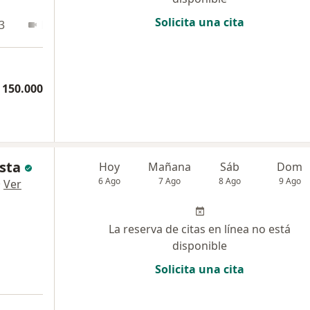
Solicita una cita
3
En línea
 150.000
sta
Hoy
Mañana
Sáb
Dom
6 Ago
7 Ago
8 Ago
9 Ago
·
Ver
La reserva de citas en línea no está
disponible
Solicita una cita