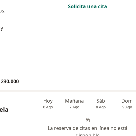
Solicita una cita
os.
 y
 230.000
Hoy
Mañana
Sáb
Dom
6 Ago
7 Ago
8 Ago
9 Ago
ela
La reserva de citas en línea no está
disponible