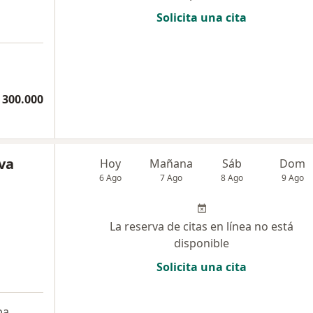
Solicita una cita
a
 300.000
va
Hoy
Mañana
Sáb
Dom
6 Ago
7 Ago
8 Ago
9 Ago
La reserva de citas en línea no está
disponible
Solicita una cita
a
pa