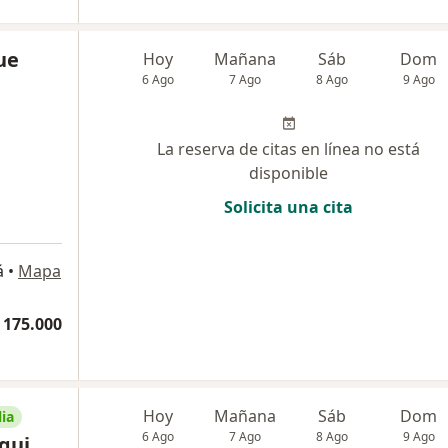
ue
Hoy
Mañana
Sáb
Dom
6 Ago
7 Ago
8 Ago
9 Ago
La reserva de citas en línea no está
disponible
Solicita una cita
á
•
Mapa
 175.000
Hoy
Mañana
Sáb
Dom
ia
6 Ago
7 Ago
8 Ago
9 Ago
gui