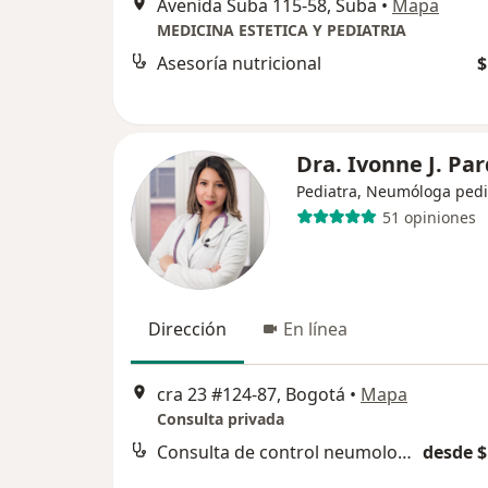
Avenida Suba 115-58, Suba
•
Mapa
MEDICINA ESTETICA Y PEDIATRIA
Asesoría nutricional
$
Dra. Ivonne J. Pa
Pediatra, Neumóloga pedi
51 opiniones
Dirección
En línea
cra 23 #124-87, Bogotá
•
Mapa
Consulta privada
Consulta de control neumología pediátrica
desde $