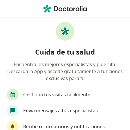
Men
Pediatra • Usaquén, Bogotá, Cundinamarca
Filtros
Seguro
Mapa
Pediatras en Usaquén, Bogotá
Cuida de tu salud
Encuentra los mejores especialistas y pide cita.
¿Cuál es tu compañía aseguradora?
Descarga la App y accede gratuitamente a funciones
Compañía De Medicina Prepagada Colsanitas S.A.
exclusivas para ti:
Gestiona tus visitas fácilmente
Envía mensajes a tus especialistas
Recibe recordatorios y notificaciones