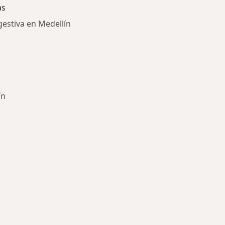
as
gestiva en Medellín
ín
ría: Enfermedades más tratadas