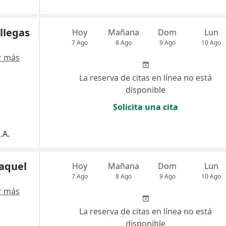
illegas
Hoy
Mañana
Dom
Lun
7 Ago
8 Ago
9 Ago
10 Ago
r más
La reserva de citas en línea no está
disponible
Solicita una cita
.A.
Raquel
Hoy
Mañana
Dom
Lun
7 Ago
8 Ago
9 Ago
10 Ago
r más
La reserva de citas en línea no está
disponible