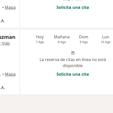
•
Mapa
Solicita una cita
.A.
Guzman
Hoy
Mañana
Dom
Lun
7 Ago
8 Ago
9 Ago
10 Ago
r más
La reserva de citas en línea no está
disponible
Monterrey, Medellín
•
Mapa
Solicita una cita
.A.