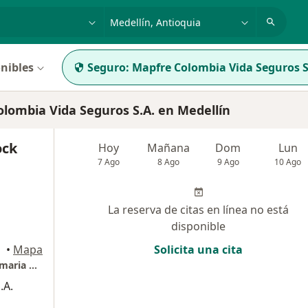
dad, enfermedad o nombre
p. ej. Bogotá
nibles
Seguro:
Mapfre Colombia Vida Seguros S
lombia Vida Seguros S.A. en Medellín
ock
Hoy
Mañana
Dom
Lun
7 Ago
8 Ago
9 Ago
10 Ago
La reserva de citas en línea no está
disponible
•
Mapa
Solicita una cita
Unidad de Citologia y Patologia Ips Sas Anamaria Cock Botero
.A.