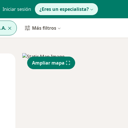
Iniciar sesión
¿Eres un especialista?
.A.
Más filtros
Mar
Mié
Jue
Ampliar mapa
11 Ago
12 Ago
13 Ago