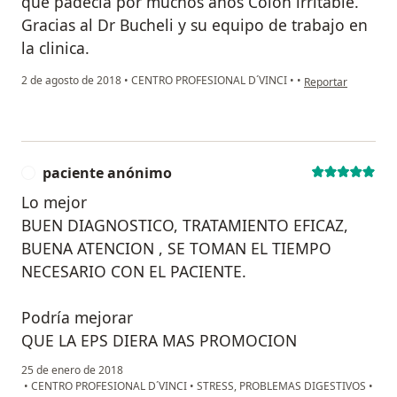
que padecia por muchos años Colon irritable.
Gracias al Dr Bucheli y su equipo de trabajo en
la clinica.
en opinión del usu
2 de agosto de 2018
•
CENTRO PROFESIONAL D´VINCI
•
•
Reportar
paciente anónimo
P
Lo mejor
BUEN DIAGNOSTICO, TRATAMIENTO EFICAZ,
BUENA ATENCION , SE TOMAN EL TIEMPO
NECESARIO CON EL PACIENTE.
Podría mejorar
QUE LA EPS DIERA MAS PROMOCION
25 de enero de 2018
•
CENTRO PROFESIONAL D´VINCI
•
STRESS, PROBLEMAS DIGESTIVOS
•