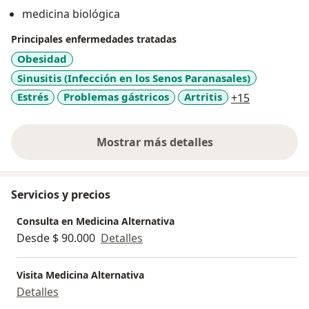
Universidad Juan N Corpas, y es con esta formación,
medicina biológica
donde puedo integrar los conocimientos científicos
occidentales con técnicas y conocimientos milenarios
Principales enfermedades tratadas
ofreciendo diferentes alternativas terapéuticas con
Obesidad
altos estándares de calidad, eficacia y tolerabilidad.
Sinusitis (Infección en los Senos Paranasales)
a11y_sr_mo
Estrés
Problemas gástricos
Artritis
+15
Mostrar más detalles
sobre la experiencia
Servicios y precios
Consulta en Medicina Alternativa
Desde $ 90.000
Detalles
Visita Medicina Alternativa
Detalles