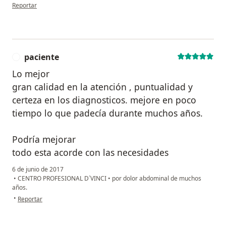
en opinión del usuario paciente anónimo
Reportar
paciente
P
Lo mejor
gran calidad en la atención , puntualidad y
certeza en los diagnosticos. mejore en poco
tiempo lo que padecía durante muchos años.
Podría mejorar
todo esta acorde con las necesidades
6 de junio de 2017
•
CENTRO PROFESIONAL D´VINCI
•
por dolor abdominal de muchos
años.
en opinión del usuario paciente
•
Reportar