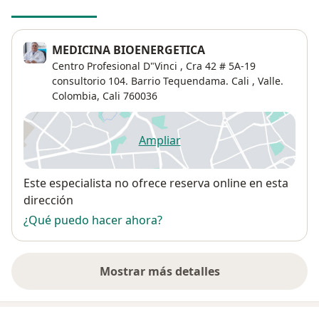
MEDICINA BIOENERGETICA
Centro Profesional D"Vinci , Cra 42 # 5A-19
consultorio 104. Barrio Tequendama. Cali , Valle.
Colombia,
Cali
760036
Ampliar
se abre en una nueva pestañ
Disponibilidad
Este especialista no ofrece reserva online en esta
dirección
¿Qué puedo hacer ahora?
Mostrar más detalles
sobre la dirección