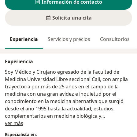
Información de contacto
Solicita una cita
Experiencia
Servicios y precios
Consultorios
Experiencia
Soy Médico y Cirujano egresado de la Facultad de
Medicina Universidad Libre seccional Cali, con amplia
trayectoria por más de 25 años en el campo de la
medicina con una gran avidez e inquietud por el
conocimiento en la medicina alternativa que surgió
desde el año 1995 hasta la actualidad, estudios
complementarios en medicina biológica y
Acerca de mí
homotoxicologia, homeopatía y terapias no
ver más
farmacológicas en Universidad del Rosario y
Especialista en: