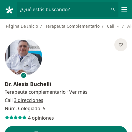
Men
¿Qué estás buscando?
Página De Inicio
Terapeuta Complementario
Cali
Al
Cambiar
Dr.
Alexis Buchelli
sobre las especializ
Terapeuta complementario
·
Ver más
Cali
3 direcciones
Núm. Colegiado: 5
4 opiniones