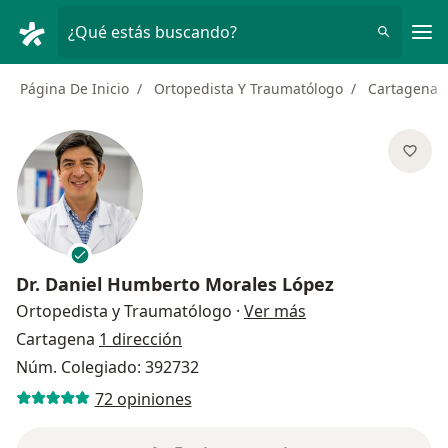
Men
¿Qué estás buscando?
Página De Inicio
Ortopedista Y Traumatólogo
Cartagena
Dr.
Daniel Humberto Morales López
sobre las especial
Ortopedista y Traumatólogo
·
Ver más
Cartagena
1 dirección
Núm. Colegiado: 392732
72 opiniones