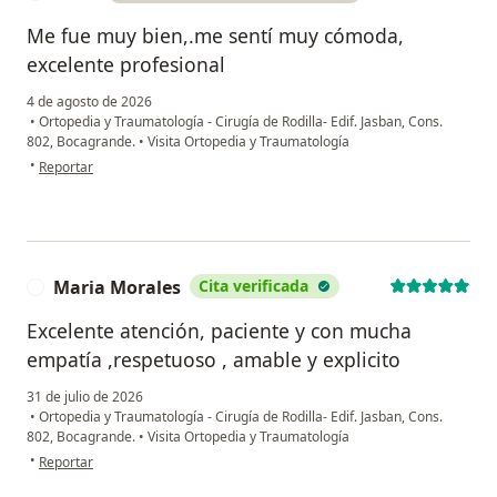
Me fue muy bien,.me sentí muy cómoda,
excelente profesional
4 de agosto de 2026
•
Ortopedia y Traumatología - Cirugía de Rodilla- Edif. Jasban, Cons.
802, Bocagrande.
•
Visita Ortopedia y Traumatología
en opinión del usuario C. CH
•
Reportar
Maria Morales
Cita verificada
M
Excelente atención, paciente y con mucha
empatía ,respetuoso , amable y explicito
31 de julio de 2026
•
Ortopedia y Traumatología - Cirugía de Rodilla- Edif. Jasban, Cons.
802, Bocagrande.
•
Visita Ortopedia y Traumatología
en opinión del usuario Maria Morales
•
Reportar