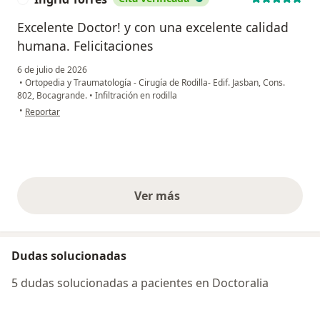
Excelente Doctor! y con una excelente calidad
humana. Felicitaciones
6 de julio de 2026
•
Ortopedia y Traumatología - Cirugía de Rodilla- Edif. Jasban, Cons.
802, Bocagrande.
•
Infiltración en rodilla
en opinión del usuario Ingrid Torres
•
Reportar
Ver más
opiniones anteriores
Dudas solucionadas
5 dudas solucionadas a pacientes en Doctoralia