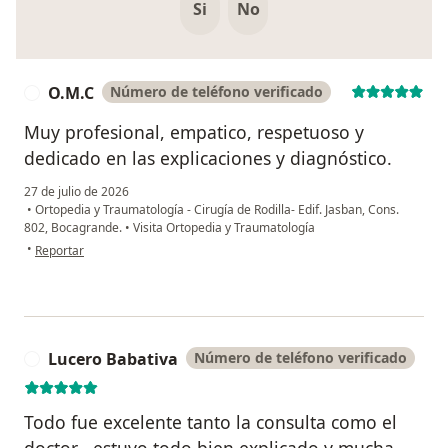
Si
No
O.M.C
Número de teléfono verificado
O
Muy profesional, empatico, respetuoso y
dedicado en las explicaciones y diagnóstico.
27 de julio de 2026
•
Ortopedia y Traumatología - Cirugía de Rodilla- Edif. Jasban, Cons.
802, Bocagrande.
•
Visita Ortopedia y Traumatología
en opinión del usuario O.M.C
•
Reportar
Lucero Babativa
Número de teléfono verificado
L
Todo fue excelente tanto la consulta como el
doctor , estuvo todo bien explicado y mucha