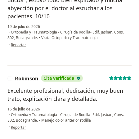
abyección por el doctor al escuchar a los
pacientes. 10/10
19 de julio de 2026
•
Ortopedia y Traumatología - Cirugía de Rodilla- Edif. Jasban, Cons.
802, Bocagrande.
•
Visita Ortopedia y Traumatología
en opinión del usuario Lucero Babativa
•
Reportar
Robinson
Cita verificada
R
Excelente profesional, dedicación, muy buen
trato, explicación clara y detallada.
16 de julio de 2026
•
Ortopedia y Traumatología - Cirugía de Rodilla- Edif. Jasban, Cons.
802, Bocagrande.
•
Manejo dolor anterior rodilla
en opinión del usuario Robinson
•
Reportar