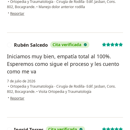
•
Ortopedia y Traumatología - Cirugía de Rodilla- Edif. Jasban, Cons.
802, Bocagrande.
•
Manejo dolor anterior rodilla
en opinión del usuario Luz Stella
•
Reportar
Rubén Salcedo
Cita verificada
R
Iniciamos muy bien, empatía total al 100%.
Esperemos como sigue el proceso y les cuento
como me va
7 de julio de 2026
•
Ortopedia y Traumatología - Cirugía de Rodilla- Edif. Jasban, Cons.
802, Bocagrande.
•
Visita Ortopedia y Traumatología
en opinión del usuario Rubén Salcedo
•
Reportar
Ingrid Torres
Cita verificada
I