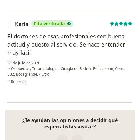
Karin
Cita verificada
K
El doctor es de esas profesionales con buena
actitud y puesto al servicio. Se hace entender
muy fácil
31 de julio de 2026
•
Ortopedia y Traumatología - Cirugía de Rodilla- Edif. Jasban, Cons.
802, Bocagrande.
•
Otro
en opinión del usuario Karin
•
Reportar
¿Te ayudan las opiniones a decidir qué
especialistas visitar?