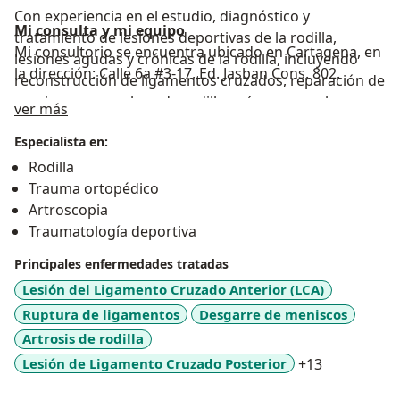
Con experiencia en el estudio, diagnóstico y
Mi consulta y mi equipo
tratamiento de lesiones deportivas de la rodilla,
Mi consultorio se encuentra ubicado en Cartagena, en
lesiones agudas y crónicas de la rodilla, incluyendo
la dirección: Calle 6a #3-17, Ed. Jasban Cons. 802.
reconstrucción de ligamentos cruzados, reparación de
meniscos, reemplazo de rodilla, así como en el
Acerca de mí
ver más
tratamiento de complicaciones de fracturas,
Especialista en:
tratamiento de fracturas de alta complejidad y
fracturas de cadera y otras en el adulto mayor.
Rodilla
Trauma ortopédico
Mi compromiso es lograr la recuperación funcional y
Artroscopia
la calidad de vida de cada uno de mis pacientes.
Traumatología deportiva
Principales enfermedades tratadas
Lesión del Ligamento Cruzado Anterior (LCA)
Ruptura de ligamentos
Desgarre de meniscos
Artrosis de rodilla
a11y_sr_mo
Lesión de Ligamento Cruzado Posterior
+13