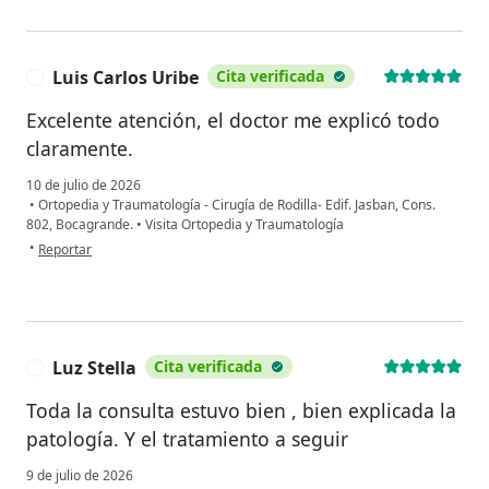
Luis Carlos Uribe
Cita verificada
L
Excelente atención, el doctor me explicó todo
claramente.
10 de julio de 2026
•
Ortopedia y Traumatología - Cirugía de Rodilla- Edif. Jasban, Cons.
802, Bocagrande.
•
Visita Ortopedia y Traumatología
en opinión del usuario Luis Carlos Uribe
•
Reportar
Luz Stella
Cita verificada
L
Toda la consulta estuvo bien , bien explicada la
patología. Y el tratamiento a seguir
9 de julio de 2026