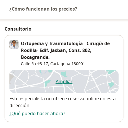
¿Cómo funcionan los precios?
Consultorio
Ortopedia y Traumatología - Cirugía de
Rodilla- Edif. Jasban, Cons. 802,
Bocagrande.
Calle 6a #3-17,
Cartagena
130001
Ampliar
se abre en una nueva pestañ
Disponibilidad
Este especialista no ofrece reserva online en esta
dirección
¿Qué puedo hacer ahora?