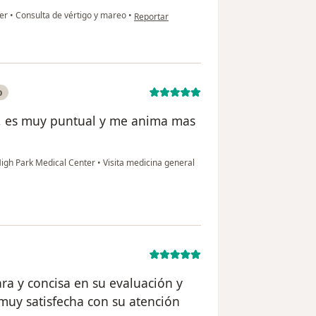
en opinión del usuario Elizabeth Montes de Gr
ter
•
Consulta de vértigo y mareo
•
Reportar
o
a, es muy puntual y me anima mas
High Park Medical Center
•
Visita medicina general
ra y concisa en su evaluación y
muy satisfecha con su atención