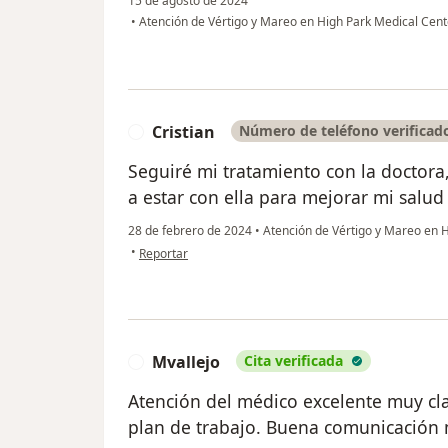
15 de agosto de 2024
•
Atención de Vértigo y Mareo en High Park Medical Cen
Cristian
Número de teléfono verificad
C
Seguiré mi tratamiento con la doctor
a estar con ella para mejorar mi salud
28 de febrero de 2024
•
Atención de Vértigo y Mareo en 
en opinión del usuario Cristian
•
Reportar
Mvallejo
Cita verificada
M
Atención del médico excelente muy cla
plan de trabajo. Buena comunicación 