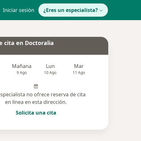
Iniciar sesión
¿Eres un especialista?
 cita en Doctoralia
Mañana
Lun
Mar
Mié
Jue
9 Ago
10 Ago
11 Ago
12 Ago
13 Ag
especialista no ofrece reserva de cita
en línea en esta dirección.
Solicita una cita
solucionadas (19)