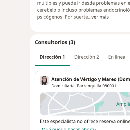
múltiples y puede ir desde problemas en el 
cerebelo o incluso problemas endocrinoló
psicógenos. Por suerte
...
ver más
Consultorios (3)
Dirección 1
Dirección 2
En línea
Atención de Vértigo y Mareo (Domi
Domiciliaria,
Barranquilla
080001
Ampli
se
Disponibilidad
Este especialista no ofrece reserva onlin
¿Qué puedo hacer ahora?