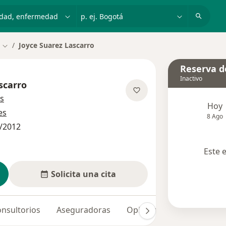
dad, enfermedad o nombre
p. ej. Bogotá
Joyce Suarez Lascarro
Cambiar de ciudad
Reserva de
Inactivo
scarro
sobre las especializaciones
s
Hoy
es
8 Ago
/2012
Este 
Solicita una cita
nsultorios
Aseguradoras
Opiniones (15)
Dudas 