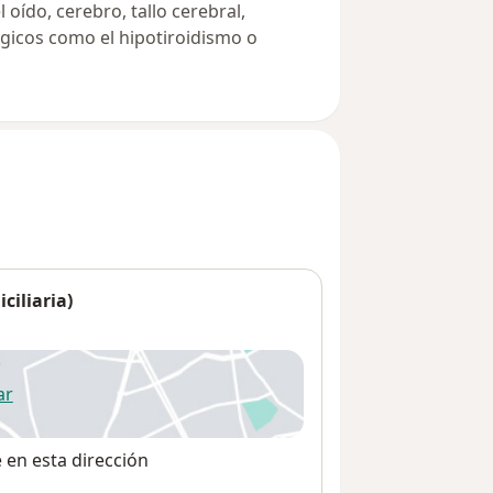
oído, cerebro, tallo cerebral,
gicos como el hipotiroidismo o
ciliaria)
ar
 abre en una nueva pestaña
e en esta dirección