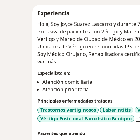
Experiencia
Hola, Soy Joyce Suarez Lascarro y durante 
exclusiva de pacientes con Vértigo y Mareo
Vértigo y Mareo de Ciudad de México en 20
Unidades de Vértigo en reconocidas IPS de 
Soy Médico Cirujano, Rehabilitadora certifi
Acerca de mí
Magister en Psiconeuropsiquiatría y Rehabi
ver más
en este nuevo campo llamado Medicina Vest
Especialista en:
Atención domiciliaria
Atención prioritaria
Principales enfermedades tratadas
Trastornos vertiginosos
Laberintitis
Vértigo Posicional Paroxístico Benigno
+
Pacientes que atiendo