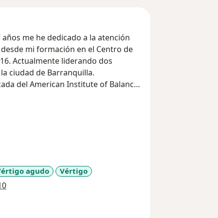
7 años me he dedicado a la atención
 desde mi formación en el Centro de
16. Actualmente liderando dos
la ciudad de Barranquilla.
cada del American Institute of Balance,
litación y en constante actualización
ibular.
Vértigo agudo
Vértigo
a11y_sr_more_diseases
10