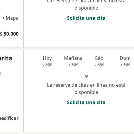
La reserva de citas en línea no está
disponible
illa
•
Mapa
Solicita una cita
$ 80.000
arita
Hoy
Mañana
Sáb
Dom
6 Ago
7 Ago
8 Ago
9 Ago
s
La reserva de citas en línea no está
disponible
Solicita una cita
pecificar