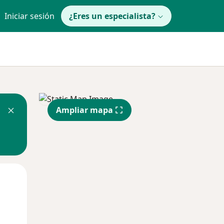
Iniciar sesión
¿Eres un especialista?
Ampliar mapa
Lun
Mar
Mié
10 Ago
11 Ago
12 Ago