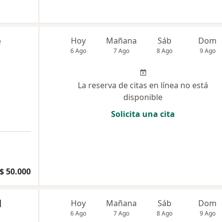
e
Hoy
Mañana
Sáb
Dom
6 Ago
7 Ago
8 Ago
9 Ago
La reserva de citas en línea no está
disponible
Solicita una cita
$ 50.000
l
Hoy
Mañana
Sáb
Dom
6 Ago
7 Ago
8 Ago
9 Ago