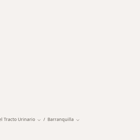
rmedades en Barranquilla
l Tracto Urinario
Barranquilla
Cambiar de ciudad
Cambiar de ciudad