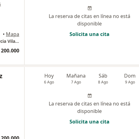
s
La reserva de citas en línea no está
disponible
•
Mapa
Solicita una cita
Centro de Medicina integral - Dr. Gabriel Garcia Vilaro
 200.000
z
Hoy
Mañana
Sáb
Dom
6 Ago
7 Ago
8 Ago
9 Ago
La reserva de citas en línea no está
disponible
Solicita una cita
 200.000