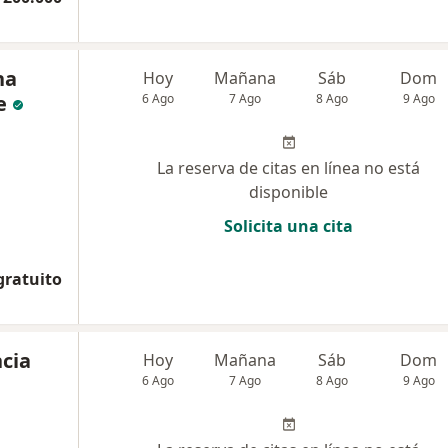
na
Hoy
Mañana
Sáb
Dom
e
6 Ago
7 Ago
8 Ago
9 Ago
La reserva de citas en línea no está
disponible
Solicita una cita
gratuito
cia
Hoy
Mañana
Sáb
Dom
6 Ago
7 Ago
8 Ago
9 Ago