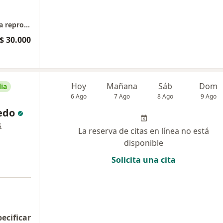
Medicina general, Control prenatal, Medicina reproductiva
$ 30.000
Hoy
Mañana
Sáb
Dom
ia
6 Ago
7 Ago
8 Ago
9 Ago
edo
s
La reserva de citas en línea no está
disponible
Solicita una cita
pecificar