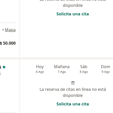
disponible
Solicita una cita
a
illa
•
Mapa
$ 50.000
s
Hoy
Mañana
Sáb
Dom
6 Ago
7 Ago
8 Ago
9 Ago
s
La reserva de citas en línea no está
disponible
Solicita una cita