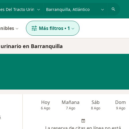
dad, enfermedad o nombre
p. ej. Bogotá
nibles
Más filtros
•
1
 urinario en Barranquilla
Hoy
Mañana
Sáb
Dom
6 Ago
7 Ago
8 Ago
9 Ago
s
La reserva de citas en línea no está