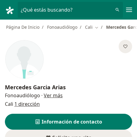
Men
¿Qué estás buscando?
Página De Inicio
Fonoaudiólogo
Cali
Mercedes Garc
Cambiar de ciudad
Mercedes Garcia Arias
sobre las especializaciones
Fonoaudiólogo
·
Ver más
Cali
1 dirección
Información de contacto