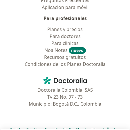
Preguntas Frecuentes
Aplicación para móvil
Para profesionales
Planes y precios
Para doctores
Para clinicas
Noa Notes
nuevo
Recursos gratuitos
Condiciones de los Planes Doctoralia
Contacto
Doctoralia - Página de inicio
Doctoralia Colombia, SAS
Tv 23 No. 97 - 73
Municipio: Bogotá D.C., Colombia
se abre en una nueva pestaña
se abre en una nueva pestaña
se abre en una nueva pestaña
se abre en una nueva pes
se abre en 
se a
Polska
,
Türkiye
,
España
,
Italia
,
Deutschland
,
Česko
,