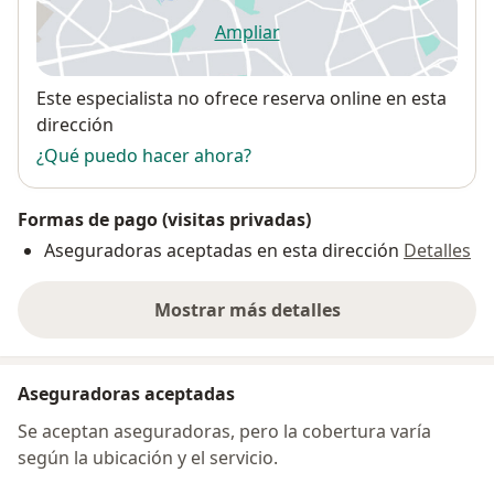
Ampliar
se abre en una nueva pestañ
Disponibilidad
Este especialista no ofrece reserva online en esta
dirección
¿Qué puedo hacer ahora?
Formas de pago (visitas privadas)
Aseguradoras aceptadas en esta dirección
Detalles
Mostrar más detalles
sobre la dirección
Aseguradoras aceptadas
Se aceptan aseguradoras, pero la cobertura varía
según la ubicación y el servicio.