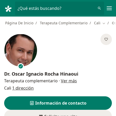
Men
¿Qué estás buscando?
Página De Inicio
Terapeuta Complementario
Cali
Os
Cambiar
Dr.
Oscar Ignacio Rocha Hinaoui
sobre las especializ
Terapeuta complementario
·
Ver más
Cali
1 dirección
Información de contacto