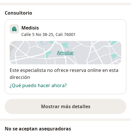
Consultorio
Medisis
Calle 5 No 38-25,
Cali
76001
Ampliar
se abre en una nueva pestañ
Disponibilidad
Este especialista no ofrece reserva online en esta
dirección
¿Qué puedo hacer ahora?
Mostrar más detalles
sobre la dirección
No se aceptan aseguradoras