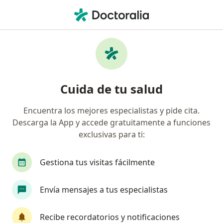
Men
Homotoxicologia • Cali, Valle del Cauca
Filtros
• 1
Seguro
Mapa
Especialistas en Homotoxicologia Cali
Cuida de tu salud
Encuentra los mejores especialistas y pide cita.
¿Qué especialidad estás buscando?
Descarga la App y accede gratuitamente a funciones
Terapeuta complementario
Médico general
exclusivas para ti:
Gestiona tus visitas fácilmente
Envía mensajes a tus especialistas
Recibe recordatorios y notificaciones