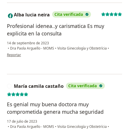
Alba lucia neira
Cita verificada
A
Profesional idenea..y carismatica Es muy
explicita en la consulta
14 de septiembre de 2023
•
Dra Paola Arguello - MOMS
•
Visita Ginecología y Obstetrícia
•
en opinión del usuario Alba lucia neira
Reportar
María camila castaño
Cita verificada
M
Es genial muy buena doctora muy
comprometida genera mucha seguridad
17 de julio de 2023
•
Dra Paola Arguello - MOMS
•
Visita Ginecología y Obstetrícia
•