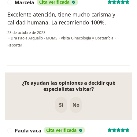
Marcela
Cita verificada
M
Excelente atención, tiene mucho carisma y
calidad humana. La recomiendo 100%.
23 de octubre de 2023
•
Dra Paola Arguello - MOMS
•
Visita Ginecología y Obstetrícia
•
en opinión del usuario Marcela
Reportar
¿Te ayudan las opiniones a decidir qué
especialistas visitar?
Si
No
Paula vaca
Cita verificada
P