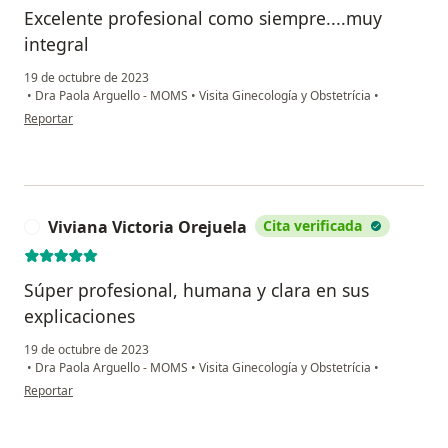
Excelente profesional como siempre....muy
integral
19 de octubre de 2023
•
Dra Paola Arguello - MOMS
•
Visita Ginecología y Obstetrícia
•
en opinión del usuario Paula vaca
Reportar
Viviana Victoria Orejuela
Cita verificada
V
Súper profesional, humana y clara en sus
explicaciones
19 de octubre de 2023
•
Dra Paola Arguello - MOMS
•
Visita Ginecología y Obstetrícia
•
en opinión del usuario Viviana Victoria Orejuela
Reportar