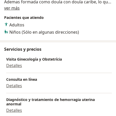
Ademas formada como doula con doula caribe, lo que
Acerca de mí
me permite dar un enfoque mas humanizado en la
ver más
atención de la gestante y la atención de parto y
Pacientes que atiendo
nacimiento respetado.
Adultos
Niños (Sólo en algunas direcciones)
Servicios y precios
Visita Ginecología y Obstetrícia
Detalles
Consulta en línea
Detalles
Diagnóstico y tratamiento de hemorragia uterina
anormal
Detalles