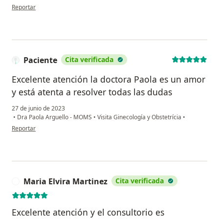
en opinión del usuario María camila castaño
Reportar
Paciente
Cita verificada
Excelente atención la doctora Paola es un amor
y está atenta a resolver todas las dudas
27 de junio de 2023
•
Dra Paola Arguello - MOMS
•
Visita Ginecología y Obstetrícia
•
en opinión del usuario Paciente
Reportar
Maria Elvira Martinez
Cita verificada
M
Excelente atención y el consultorio es