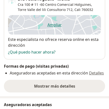
Cra 100 # 11 -60 Centro Comercial Holguines,
Torre Valle del lili Consultorio 712,
Cali
760032
Ampliar
se abre en una nueva pestañ
Disponibilidad
Este especialista no ofrece reserva online en esta
dirección
¿Qué puedo hacer ahora?
Formas de pago (visitas privadas)
Aseguradoras aceptadas en esta dirección
Detalles
Mostrar más detalles
sobre la dirección
Aseguradoras aceptadas