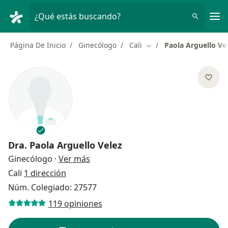
Men
¿Qué estás buscando?
Página De Inicio
Ginecólogo
Cali
Paola Arguello Ve
Cambiar de ciudad
Dra.
Paola Arguello Velez
sobre las especializaciones
Ginecólogo
·
Ver más
Cali
1 dirección
Núm. Colegiado: 27577
119 opiniones