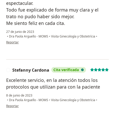
espectacular.
Todo fue explicado de forma muy clara y el
trato no pudo haber sido mejor.
Me siento feliz en cada cita.
27 de junio de 2023
•
Dra Paola Arguello - MOMS
•
Visita Ginecología y Obstetrícia
•
en opinión del usuario Maria Elvira Martinez
Reportar
Stefanny Cardona
Cita verificada
S
Excelente servicio, en la atención todos los
protocolos que utilizan para con la paciente
8 de junio de 2023
•
Dra Paola Arguello - MOMS
•
Visita Ginecología y Obstetrícia
•
en opinión del usuario Stefanny Cardona
Reportar