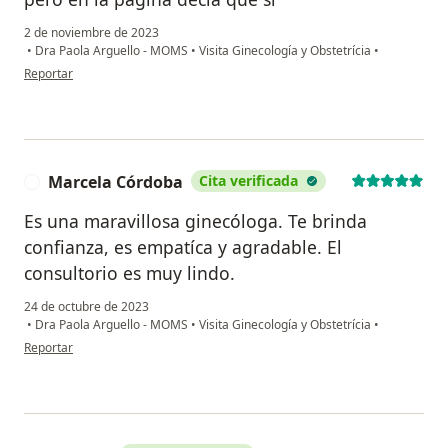
2 de noviembre de 2023
•
Dra Paola Arguello - MOMS
•
Visita Ginecología y Obstetrícia
•
en opinión del usuario MC
Reportar
Marcela Córdoba
Cita verificada
M
Es una maravillosa ginecóloga. Te brinda
confianza, es empatíca y agradable. El
consultorio es muy lindo.
24 de octubre de 2023
•
Dra Paola Arguello - MOMS
•
Visita Ginecología y Obstetrícia
•
en opinión del usuario Marcela Córdoba
Reportar