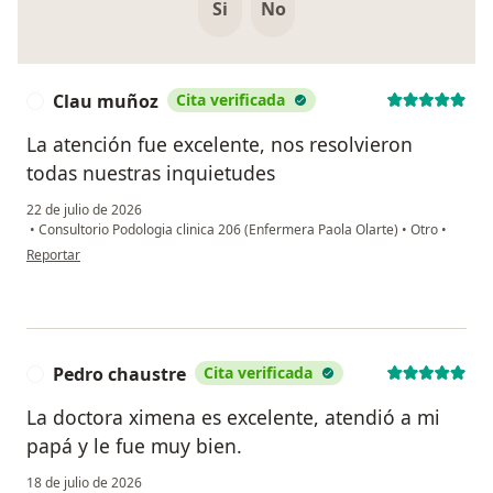
Si
No
Clau muñoz
Cita verificada
C
La atención fue excelente, nos resolvieron
todas nuestras inquietudes
22 de julio de 2026
•
Consultorio Podologia clinica 206 (Enfermera Paola Olarte)
•
Otro
•
en opinión del usuario Clau muñoz
Reportar
Pedro chaustre
Cita verificada
P
La doctora ximena es excelente, atendió a mi
papá y le fue muy bien.
18 de julio de 2026