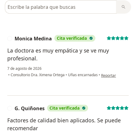
Busca en opiniones
Monica Medina
Cita verificada
M
La doctora es muy empática y se ve muy
profesional.
7 de agosto de 2026
en opinión del usua
•
Consultorio Dra. Ximena Ortega
•
Uñas encarnadas
•
Reportar
G. Quiñones
Cita verificada
G
Factores de calidad bien aplicados. Se puede
recomendar