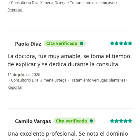
•
Consultorio Dra. Ximena Ortega
•
Tratamiento onicomicosis
•
en opinión del usuario Pedro chaustre
Reportar
Paola Díaz
Cita verificada
P
La doctora, fue muy amable, se toma el tiempo
de explicar y se dedica durante la consulta.
11 de julio de 2026
•
Consultorio Dra. Ximena Ortega
•
Tratamiento verrugas plantares
•
en opinión del usuario Paola Díaz
Reportar
Camilo Vargas
Cita verificada
C
Una excelente profesional. Se nota el dominio