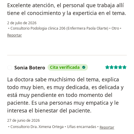
Excelente atención, el personal que trabaja allí
tiene el conocimiento y la experticia en el tema.
2 de julio de 2026
•
Consultorio Podologia clinica 206 (Enfermera Paola Olarte)
•
Otro
•
en opinión del usuario Tatiana Zambrano
Reportar
Sonia Botero
Cita verificada
S
La doctora sabe muchísimo del tema, explica
todo muy bien, es muy dedicada, es delicada y
está muy pendiente en todo momento del
paciente. Es una personas muy empatica y le
interesa el bienestar del paciente.
27 de junio de 2026
en opinión del usuar
•
Consultorio Dra. Ximena Ortega
•
Uñas encarnadas
•
Reportar