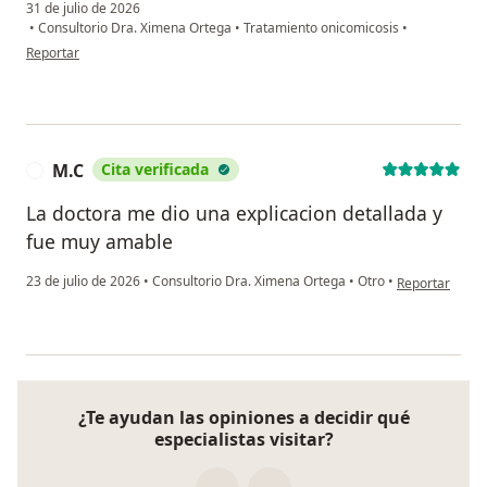
31 de julio de 2026
•
Consultorio Dra. Ximena Ortega
•
Tratamiento onicomicosis
•
en opinión del usuario G. Quiñones
Reportar
M.C
Cita verificada
M
La doctora me dio una explicacion detallada y
fue muy amable
en opinión del
23 de julio de 2026
•
Consultorio Dra. Ximena Ortega
•
Otro
•
Reportar
¿Te ayudan las opiniones a decidir qué
especialistas visitar?