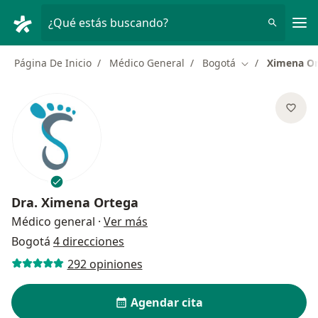
Men
¿Qué estás buscando?
Página De Inicio
Médico General
Bogotá
Ximena Or
Cambiar de ciu
Dra.
Ximena Ortega
sobre las especializaciones
Médico general
·
Ver más
Bogotá
4 direcciones
292 opiniones
Agendar cita