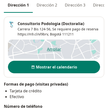
Dirección 1
Dirección 2
Dirección 3
Direcció
Consultorio Podologia (Doctoralia)
Carrera 7 Bis 124-56,
Se requiere pago de reserva
https://n9.cl/vl9brv,
Bogotá
111211
Ampliar
se abre en una nueva pestañ
Disponibilidad
Mostrar el calendario
Formas de pago (visitas privadas)
Tarjeta de crédito
Efectivo
Número de teléfono