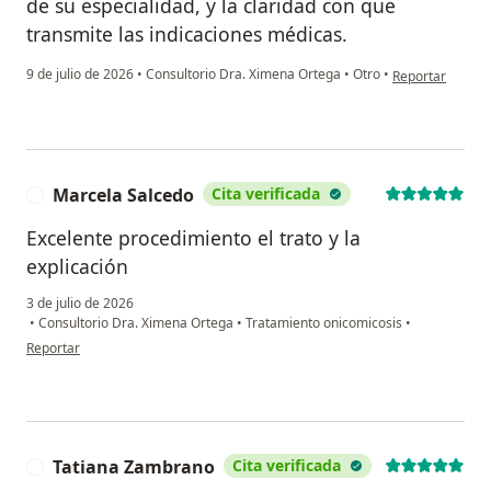
de su especialidad, y la claridad con que
transmite las indicaciones médicas.
en opinión del 
9 de julio de 2026
•
Consultorio Dra. Ximena Ortega
•
Otro
•
Reportar
Marcela Salcedo
Cita verificada
M
Excelente procedimiento el trato y la
explicación
3 de julio de 2026
•
Consultorio Dra. Ximena Ortega
•
Tratamiento onicomicosis
•
en opinión del usuario Marcela Salcedo
Reportar
Tatiana Zambrano
Cita verificada
T