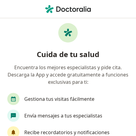
Men
Trastorno De Ansiedad Fobia Social • Zipaquirá, Cundinamarca
Filtros
• 1
Mapa
Especialistas en Trastorno de ansiedad
Cuida de tu salud
(fobia social) en Zipaquirá
Encuentra los mejores especialistas y pide cita.
Descarga la App y accede gratuitamente a funciones
¿Qué especialidad estás buscando?
exclusivas para ti:
Psicólogo
Gestiona tus visitas fácilmente
Envía mensajes a tus especialistas
Recibe recordatorios y notificaciones