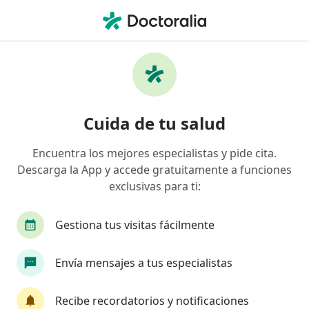
Men
Trastorno De Conducta • Zipaquirá, Cundinamarca
Filtros
• 1
Mapa
Especialistas en Trastorno de Conducta en
Cuida de tu salud
Zipaquirá
Encuentra los mejores especialistas y pide cita.
Descarga la App y accede gratuitamente a funciones
¿Qué especialidad estás buscando?
exclusivas para ti:
Psicólogo
Gestiona tus visitas fácilmente
Envía mensajes a tus especialistas
Recibe recordatorios y notificaciones